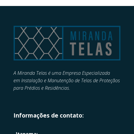
A Miranda Telas é uma Empresa Especializada
em
Instalação e Manutenção de
Telas de Proteçãos
para Prédios e Residências.
Informações de contato:
Itapema: