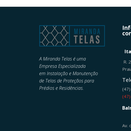
In
con
It
A Miranda Telas é uma
R. 
Empresa Especializada
Pra
em
Instalação e Manutenção
Tel
de
Telas de Proteçãos para
Prédios e Residências.
(47
(47
Bal
Av. 