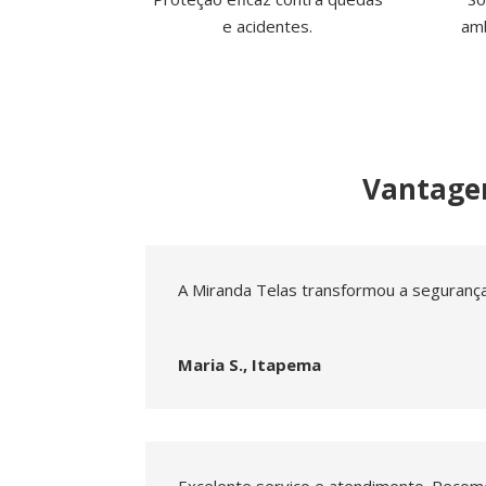
e acidentes.
am
Vantagen
A Miranda Telas transformou a seguranç
Maria S., Itapema
Excelente serviço e atendimento. Reco