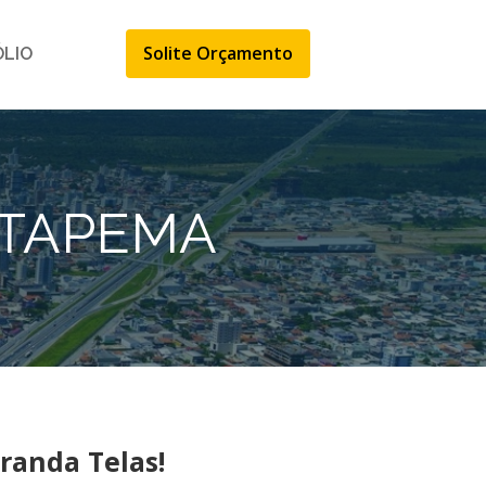
Solite Orçamento
ÓLIO
ITAPEMA
randa Telas!