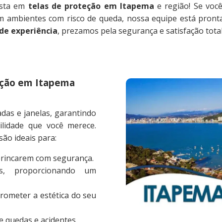
ista em
telas de proteção em Itapema
e região! Se voc
em ambientes com risco de queda, nossa equipe está pront
 de experiência
, prezamos pela segurança e satisfação total
eção em Itapema
das e janelas, garantindo
ilidade que você merece.
são ideais para:
brincarem com segurança.
os, proporcionando um
ometer a estética do seu
 quedas e acidentes.