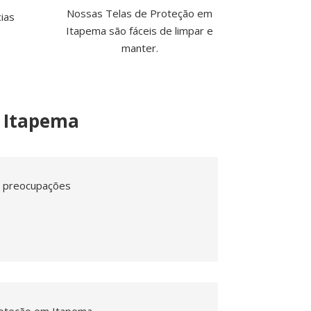
Nossas Telas de Proteção em
ias
Itapema são fáceis de limpar e
.
manter.
m Itapema
m preocupações
roteção em Itapema.