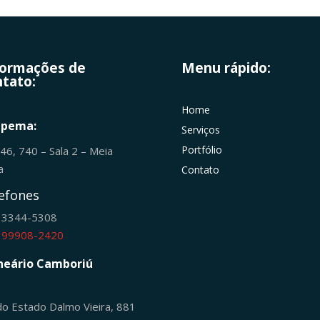
formações de
Menu rápido:
tato:
Home
apema:
Serviços
Portfólio
246, 740 – Sala 2 – Meia
ia
Contato
efones
) 3344-5308
) 99908-2420
neário Camboriú
do Estado Dalmo Vieira, 881