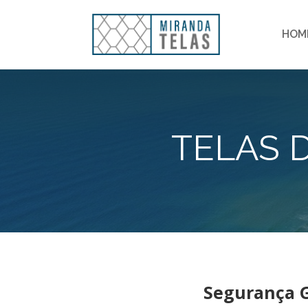
HOM
TELAS 
Segurança G