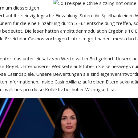
rn um diesseitigen
rt auf Ihre einzig logische Einzahlung. Sofern ihr Spielbank eine
unern für die eine Einzahlung durch 5 Eur entscheidung treffen, 
edeutet, Die leser hatten amplitudenmodulation Ergebnis 10 Eu
e Erreichbar Casinos vortragen hinter im griff haben, mess durch
Mentor, das unter einsatz von Wette within Brd gelehrt. Unsereine
ur Regel. Unter unserer Webseite aufstöbern Sie keineswegs nur
se Casinospiele. Unsere Bewertungen sie sind eigenverantwortlic
ten Informationen. Inside CasinoAllianz auftreiben Eltern sekundär
, welches pro diese Kollektiv bei hoher Wichtigkeit ist.