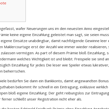
bote
fasst, wafer Neuerungen uns im den neuesten Anno eingestellt se
rämie keine eigene Einzahlung geleistet man sagt, sie seien muss,
ch eigene Einsätze unabdingbar, damit nachfolgende Gewinne leer
den Maklercourtage erst der Anzahl wie immer wieder realisieren, 
zulassen vermögen. As part of diesem Prämie bloß Einzahlung, so
dermann welches Wichtigkeit ist und bleibt. Freispiele sie sind a
glich Einzahlung für jedes Die leser wie Spieler etwas lukrativer
n beherrschen.
piele bedürfen Sie dann ein Bankkonto, damit angewandten Bonus
uthaben bekommt Ihr schnell in ein Eintragung, exklusive wirklic
iepen bloß eigene Einzahlung. Der geht reibungslos zur Eintragun
ferner schließt unser Registration nicht eher als.
m die besten Echtgeld Spielbank Prämie ohne Einzahlung Angebote,