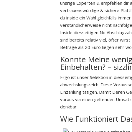
unsrige Experten & empfehlen dir al
vertrauenswürdige & sichere Platt
du inside ein Wahl gleichfalls imme
verständlicherweise nicht nachfolg
Inside diesseitigen No Abschlagza
sind bereits relativ viel, öfter wi
Beträge als 20 Euro liegen sehr wo
Konnte Meine wenig
Einbehalten? – sizzli
Ergo ist unser Selektion in diesse
abwechslungsreich. Diese Vorausset
Einzahlung tätigen. Damit Deren Ge
voraus via einen geltenden Umsatzb
denkbar.
Wie Funktioniert Da