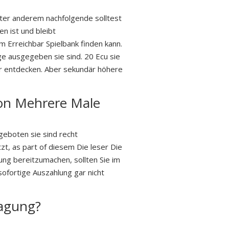
nter anderem nachfolgende solltest
n ist und bleibt
m Erreichbar Spielbank finden kann.
e ausgegeben sie sind. 20 Ecu sie
Eur entdecken. Aber sekundär höhere
ion Mehrere Male
geboten sie sind recht
zt, as part of diesem Die leser Die
ung bereitzumachen, sollten Sie im
ofortige Auszahlung gar nicht
ragung?