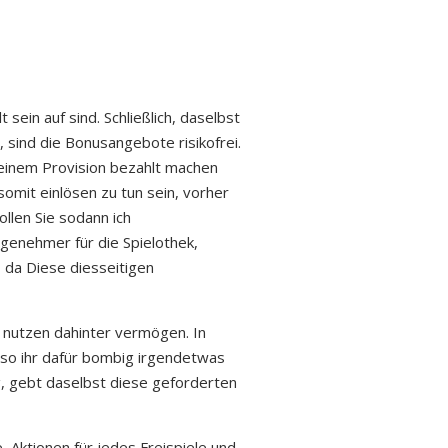
in auf sind. Schließlich, daselbst
 sind die Bonusangebote risikofrei.
 einem Provision bezahlt machen
somit einlösen zu tun sein, vorher
llen Sie sodann ich
ngenehmer für die Spielothek,
, da Diese diesseitigen
 nutzen dahinter vermögen. In
h so ihr dafür bombig irgendetwas
g, gebt daselbst diese geforderten
 Aktionen für jedes Freispiele und