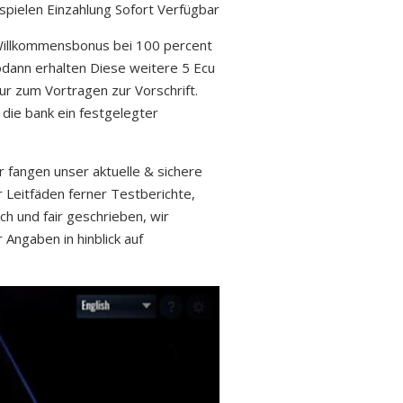
n Willkommensbonus bei 100 percent
sodann erhalten Diese weitere 5 Ecu
r zum Vortragen zur Vorschrift.
 die bank ein festgelegter
r fangen unser aktuelle & sichere
 Leitfäden ferner Testberichte,
h und fair geschrieben, wir
 Angaben in hinblick auf