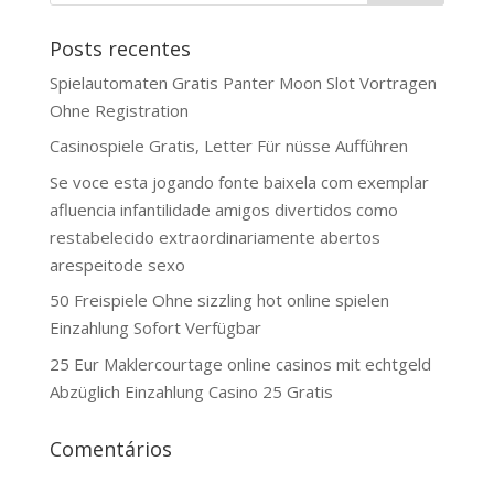
Posts recentes
Spielautomaten Gratis Panter Moon Slot Vortragen
Ohne Registration
Casinospiele Gratis, Letter Für nüsse Aufführen
Se voce esta jogando fonte baixela com exemplar
afluencia infantilidade amigos divertidos como
restabelecido extraordinariamente abertos
arespeitode sexo
50 Freispiele Ohne sizzling hot online spielen
Einzahlung Sofort Verfügbar
25 Eur Maklercourtage online casinos mit echtgeld
Abzüglich Einzahlung Casino 25 Gratis
Comentários