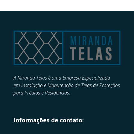
A Miranda Telas é uma Empresa Especializada
em
Instalação e Manutenção de
Telas de Proteçãos
para Prédios e Residências.
Informações de contato: