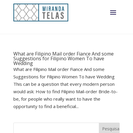
What are Filipino Mail order Fiance And some
Suggestions for Filipino Women To have
Wedding
What are Filipino Mail order Fiance And some
Suggestions for Filipino Women To have Wedding
This can be a question that every modern person
would ask: How to find Filipino Mail-order Bride-to-
be, for people who really want to have the
opportunity to find a beneficial...