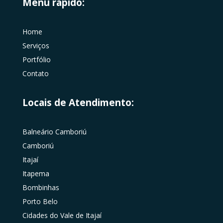
Menu rápido:
Home
Serviços
Portfólio
Contato
Locais de Atendimento:
Balneário Camboriú
Camboriú
Itajaí
Itapema
Bombinhas
Porto Belo
Cidades do Vale de Itajaí