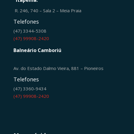
R. 246, 740 – Sala 2 – Meia Praia
Telefones
(47) 3344-5308
(47) 99908-2420
Balneário Camboriú
Av. do Estado Dalmo Vieira, 881 – Pioneiros
Telefones
(47) 3360-9434
(47) 99908-2420