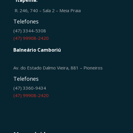
R. 246, 740 – Sala 2 – Meia Praia
Telefones
(47) 3344-5308
(47) 99908-2420
Balneário Camboriú
Av. do Estado Dalmo Vieira, 881 – Pioneiros
Telefones
(47) 3360-9434
(47) 99908-2420