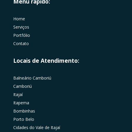
Menu rápido:
Home
Serviços
Portfólio
Contato
Locais de Atendimento:
Balneário Camboriú
Camboriú
Itajaí
Itapema
Bombinhas
Porto Belo
Cidades do Vale de Itajaí