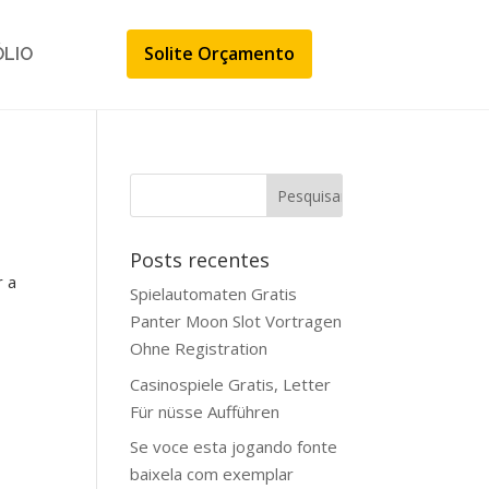
Solite Orçamento
ÓLIO
Posts recentes
r a
Spielautomaten Gratis
Panter Moon Slot Vortragen
Ohne Registration
Casinospiele Gratis, Letter
Für nüsse Aufführen
Se voce esta jogando fonte
baixela com exemplar