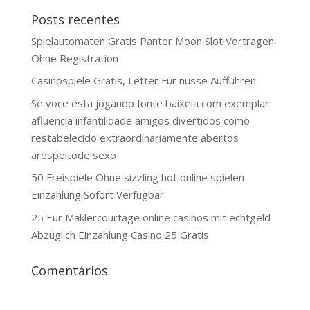
Posts recentes
Spielautomaten Gratis Panter Moon Slot Vortragen
Ohne Registration
Casinospiele Gratis, Letter Für nüsse Aufführen
Se voce esta jogando fonte baixela com exemplar
afluencia infantilidade amigos divertidos como
restabelecido extraordinariamente abertos
arespeitode sexo
50 Freispiele Ohne sizzling hot online spielen
Einzahlung Sofort Verfügbar
25 Eur Maklercourtage online casinos mit echtgeld
Abzüglich Einzahlung Casino 25 Gratis
Comentários