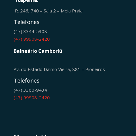
R. 246, 740 – Sala 2 – Meia Praia
Telefones
(47) 3344-5308
(47) 99908-2420
Balneário Camboriú
Av. do Estado Dalmo Vieira, 881 – Pioneiros
Telefones
(47) 3360-9434
(47) 99908-2420