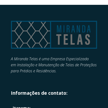
A Miranda Telas é uma Empresa Especializada
em
Instalação e Manutenção de
Telas de Proteçãos
para Prédios e Residências.
Informações de contato:
Itapema: