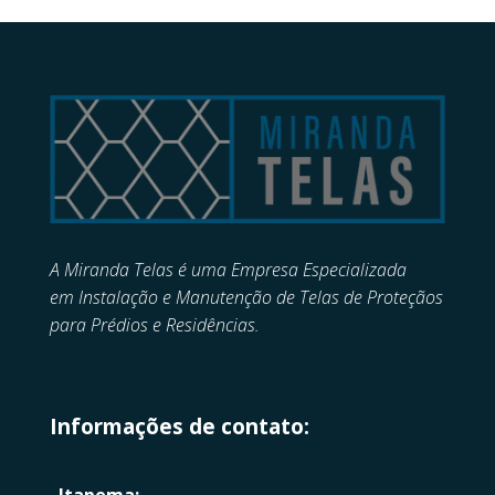
A Miranda Telas é uma Empresa Especializada
em
Instalação e Manutenção de
Telas de Proteçãos
para Prédios e Residências.
Informações de contato:
Itapema: