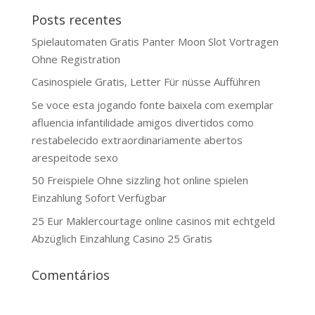
Posts recentes
Spielautomaten Gratis Panter Moon Slot Vortragen
Ohne Registration
Casinospiele Gratis, Letter Für nüsse Aufführen
Se voce esta jogando fonte baixela com exemplar
afluencia infantilidade amigos divertidos como
restabelecido extraordinariamente abertos
arespeitode sexo
50 Freispiele Ohne sizzling hot online spielen
Einzahlung Sofort Verfügbar
25 Eur Maklercourtage online casinos mit echtgeld
Abzüglich Einzahlung Casino 25 Gratis
Comentários