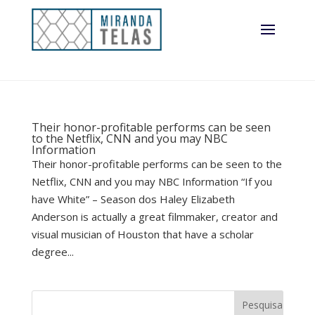
Their honor-profitable performs can be seen
to the Netflix, CNN and you may NBC
Information
Their honor-profitable performs can be seen to the
Netflix, CNN and you may NBC Information “If you
have White” – Season dos Haley Elizabeth
Anderson is actually a great filmmaker, creator and
visual musician of Houston that have a scholar
degree...