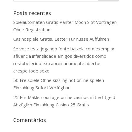
Posts recentes
Spielautomaten Gratis Panter Moon Slot Vortragen
Ohne Registration
Casinospiele Gratis, Letter Für nüsse Aufführen
Se voce esta jogando fonte baixela com exemplar
afluencia infantilidade amigos divertidos como
restabelecido extraordinariamente abertos
arespeitode sexo
50 Freispiele Ohne sizzling hot online spielen
Einzahlung Sofort Verfügbar
25 Eur Maklercourtage online casinos mit echtgeld
Abzüglich Einzahlung Casino 25 Gratis
Comentários