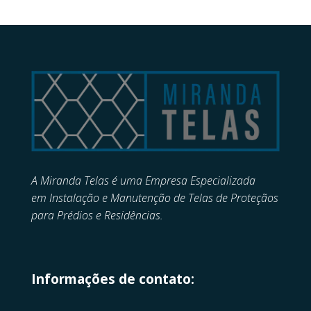
A Miranda Telas é uma Empresa Especializada
em
Instalação e Manutenção de
Telas de Proteçãos
para Prédios e Residências.
Informações de contato: