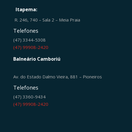
Itapema:
R. 246, 740 – Sala 2 – Meia Praia
Telefones
(47) 3344-5308
(47) 99908-2420
Balneário Camboriú
Av. do Estado Dalmo Vieira, 881 – Pioneiros
Telefones
(47) 3360-9434
(47) 99908-2420