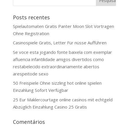
Posts recentes
Spielautomaten Gratis Panter Moon Slot Vortragen
Ohne Registration
Casinospiele Gratis, Letter Für nüsse Aufführen
Se voce esta jogando fonte baixela com exemplar
afluencia infantilidade amigos divertidos como
restabelecido extraordinariamente abertos
arespeitode sexo
50 Freispiele Ohne sizzling hot online spielen
Einzahlung Sofort Verfügbar
25 Eur Maklercourtage online casinos mit echtgeld
Abzüglich Einzahlung Casino 25 Gratis
Comentários