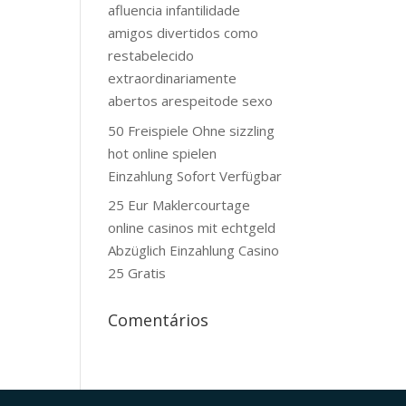
afluencia infantilidade
amigos divertidos como
restabelecido
extraordinariamente
abertos arespeitode sexo
50 Freispiele Ohne sizzling
hot online spielen
Einzahlung Sofort Verfügbar
25 Eur Maklercourtage
online casinos mit echtgeld
Abzüglich Einzahlung Casino
25 Gratis
Comentários