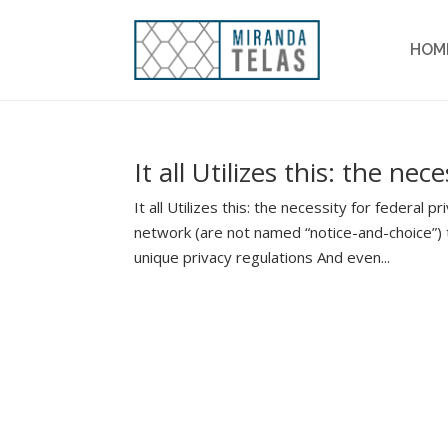
HOM
It all Utilizes this: the ne
It all Utilizes this: the necessity for federa
network (are not named “notice-and-choice”) t
unique privacy regulations And even...