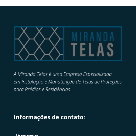
A Miranda Telas é uma Empresa Especializada
em
Instalação e Manutenção de
Telas de Proteçãos
para Prédios e Residências.
Informações de contato:
Itapema: