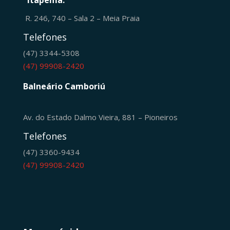
R. 246, 740 – Sala 2 – Meia Praia
Telefones
(47) 3344-5308
(47) 99908-2420
Balneário Camboriú
Av. do Estado Dalmo Vieira, 881 – Pioneiros
Telefones
(47) 3360-9434
(47) 99908-2420