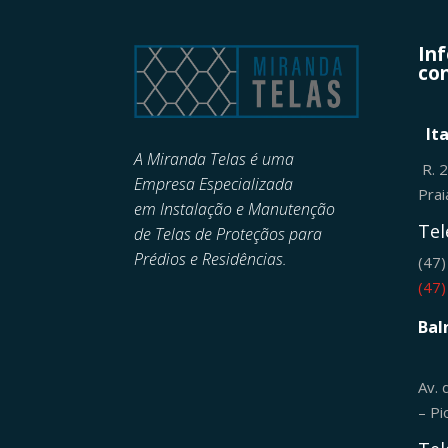
In
con
It
A Miranda Telas é uma
R. 
Empresa Especializada
Pra
em
Instalação e Manutenção
Tel
de
Telas de Proteçãos para
Prédios e Residências.
(47
(47
Bal
Av. 
– Pi