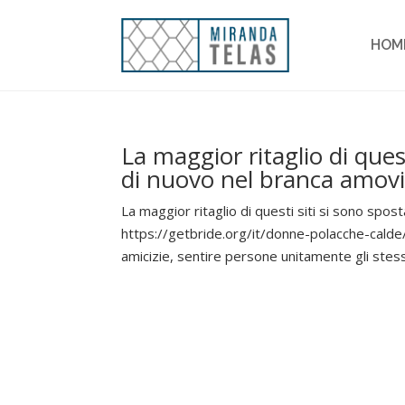
HOM
La maggior ritaglio di quest
di nuovo nel branca amovi
La maggior ritaglio di questi siti si sono spost
https://getbride.org/it/donne-polacche-calde/
amicizie, sentire persone unitamente gli stessi