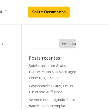
Solite Orçamento
ÓLIO
i,
Posts recentes
Spielautomaten Gratis
Panter Moon Slot Vortragen
Ohne Registration
Casinospiele Gratis, Letter
Für nüsse Aufführen
Se voce esta jogando fonte
baixela com exemplar