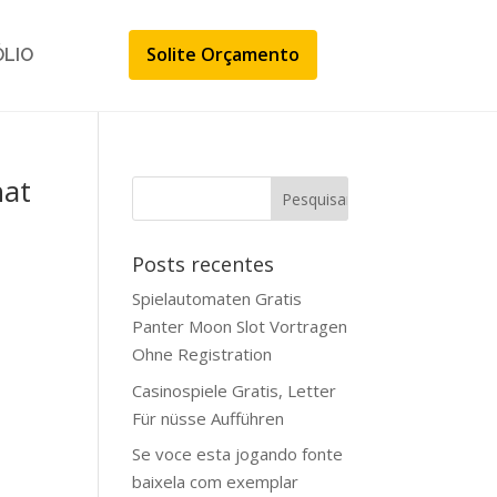
Solite Orçamento
ÓLIO
hat
Posts recentes
Spielautomaten Gratis
Panter Moon Slot Vortragen
Ohne Registration
Casinospiele Gratis, Letter
Für nüsse Aufführen
Se voce esta jogando fonte
baixela com exemplar