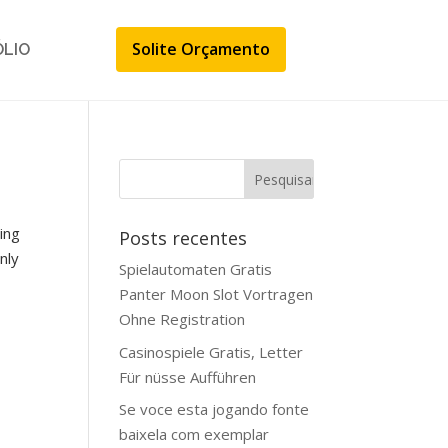
Solite Orçamento
ÓLIO
ming
Posts recentes
nly
Spielautomaten Gratis
Panter Moon Slot Vortragen
Ohne Registration
Casinospiele Gratis, Letter
Für nüsse Aufführen
Se voce esta jogando fonte
baixela com exemplar