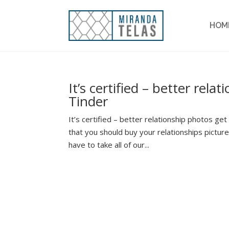
HOM
It’s certified – better rel
Tinder
It’s certified – better relationship photos ge
that you should buy your relationships picture
have to take all of our...