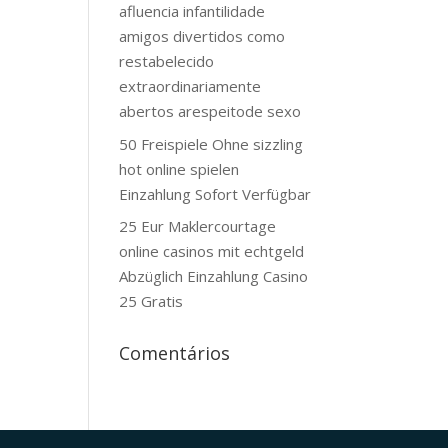
afluencia infantilidade
amigos divertidos como
restabelecido
extraordinariamente
abertos arespeitode sexo
50 Freispiele Ohne sizzling
hot online spielen
Einzahlung Sofort Verfügbar
25 Eur Maklercourtage
online casinos mit echtgeld
Abzüglich Einzahlung Casino
25 Gratis
Comentários