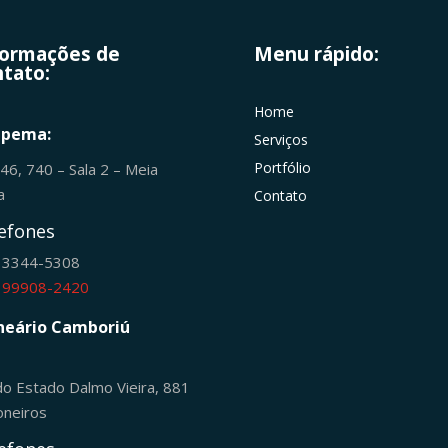
formações de
Menu rápido:
tato:
Home
apema:
Serviços
Portfólio
246, 740 – Sala 2 – Meia
ia
Contato
efones
) 3344-5308
) 99908-2420
neário Camboriú
do Estado Dalmo Vieira, 881
oneiros