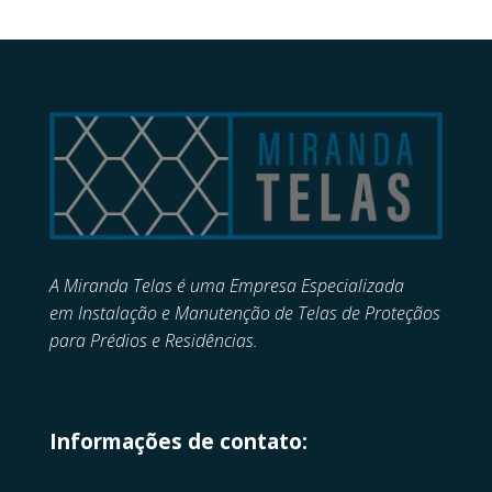
A Miranda Telas é uma Empresa Especializada
em
Instalação e Manutenção de
Telas de Proteçãos
para Prédios e Residências.
Informações de contato: