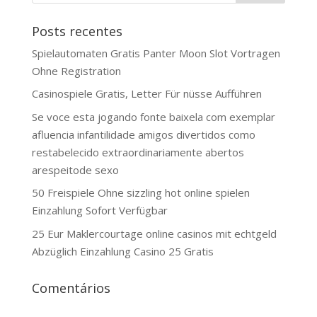
Posts recentes
Spielautomaten Gratis Panter Moon Slot Vortragen
Ohne Registration
Casinospiele Gratis, Letter Für nüsse Aufführen
Se voce esta jogando fonte baixela com exemplar
afluencia infantilidade amigos divertidos como
restabelecido extraordinariamente abertos
arespeitode sexo
50 Freispiele Ohne sizzling hot online spielen
Einzahlung Sofort Verfügbar
25 Eur Maklercourtage online casinos mit echtgeld
Abzüglich Einzahlung Casino 25 Gratis
Comentários