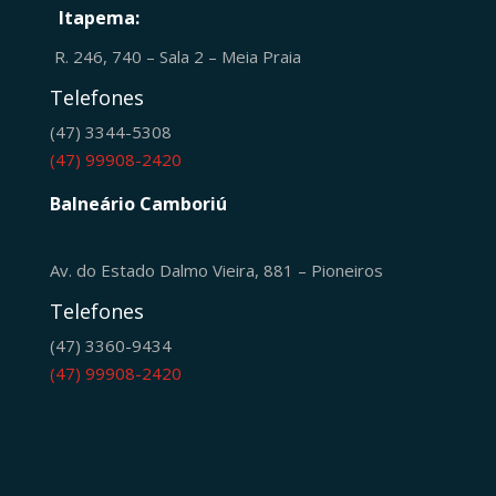
Itapema:
R. 246, 740 – Sala 2 – Meia Praia
Telefones
(47) 3344-5308
(47) 99908-2420
Balneário Camboriú
Av. do Estado Dalmo Vieira, 881 – Pioneiros
Telefones
(47) 3360-9434
(47) 99908-2420