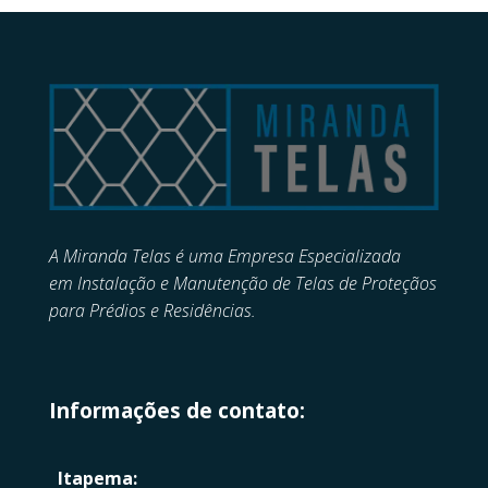
A Miranda Telas é uma Empresa Especializada
em
Instalação e Manutenção de
Telas de Proteçãos
para Prédios e Residências.
Informações de contato:
Itapema: