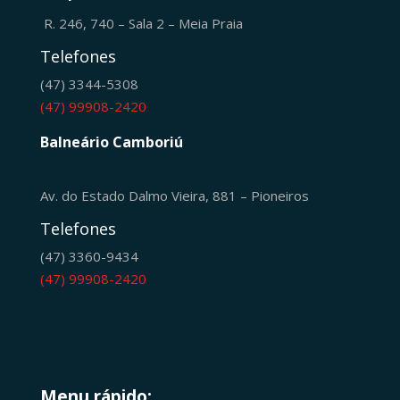
R. 246, 740 – Sala 2 – Meia Praia
Telefones
(47) 3344-5308
(47) 99908-2420
Balneário Camboriú
Av. do Estado Dalmo Vieira, 881 – Pioneiros
Telefones
(47) 3360-9434
(47) 99908-2420
Menu rápido: