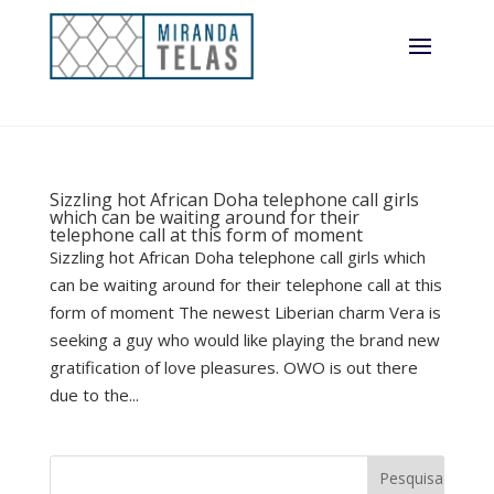
Sizzling hot African Doha telephone call girls
which can be waiting around for their
telephone call at this form of moment
Sizzling hot African Doha telephone call girls which
can be waiting around for their telephone call at this
form of moment The newest Liberian charm Vera is
seeking a guy who would like playing the brand new
gratification of love pleasures. OWO is out there
due to the...