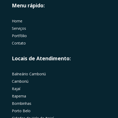
Menu rápido:
Home
Serviços
Portfólio
Contato
Locais de Atendimento:
Balneário Camboriú
Camboriú
Itajaí
Itapema
Bombinhas
Porto Belo