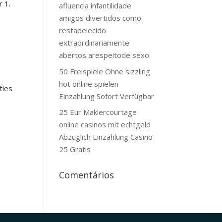
r 1.
afluencia infantilidade
amigos divertidos como
restabelecido
extraordinariamente
abertos arespeitode sexo
50 Freispiele Ohne sizzling
hot online spielen
ties
Einzahlung Sofort Verfügbar
25 Eur Maklercourtage
online casinos mit echtgeld
Abzüglich Einzahlung Casino
25 Gratis
Comentários