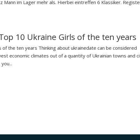
z Mann im Lager mehr als. Hierbei eintreffen 6 Klassiker. Registe
Top 10 Ukraine Girls of the ten years
s of the ten years Thinking about ukrainedate can be considered
t economic climates out of a quantity of Ukrainian towns and ci
you...