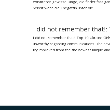
existireren gewisse Dinge, die findet fast gan
Selbst wenn die Ehegattin unter die...
I did not remember that!: 
I did not remember that!: Top 10 Ukraine Girl
unworthy regarding communications. The newes
try improved from the the newest unique and 