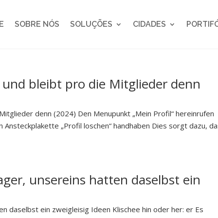
E
SOBRE NÓS
SOLUÇÕES
CIDADES
PORTIF
 und bleibt pro die Mitglieder denn
 Mitglieder denn (2024) Den Menupunkt „Mein Profil“ hereinrufen
en Ansteckplakette „Profil loschen“ handhaben Dies sorgt dazu, d
ger, unsereins hatten daselbst ein
n daselbst ein zweigleisig Ideen Klischee hin oder her: er Es