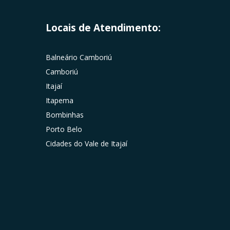
Locais de Atendimento:
Balneário Camboriú
Camboriú
Itajaí
Itapema
Bombinhas
Porto Belo
Cidades do Vale de Itajaí