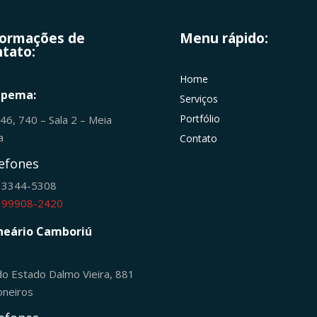
formações de
Menu rápido:
tato:
Home
apema:
Serviços
Portfólio
246, 740 – Sala 2 – Meia
ia
Contato
efones
) 3344-5308
) 99908-2420
neário Camboriú
do Estado Dalmo Vieira, 881
oneiros