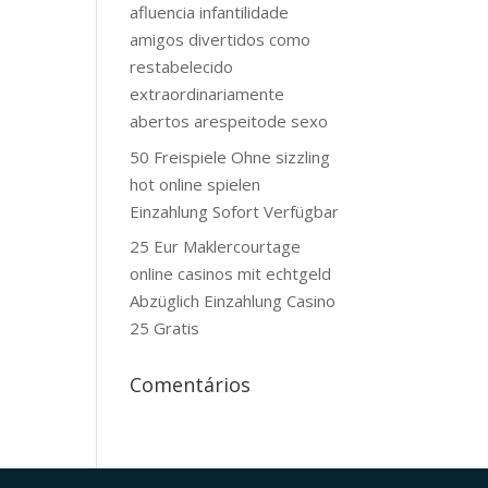
afluencia infantilidade
amigos divertidos como
restabelecido
extraordinariamente
abertos arespeitode sexo
50 Freispiele Ohne sizzling
hot online spielen
Einzahlung Sofort Verfügbar
25 Eur Maklercourtage
online casinos mit echtgeld
Abzüglich Einzahlung Casino
25 Gratis
Comentários