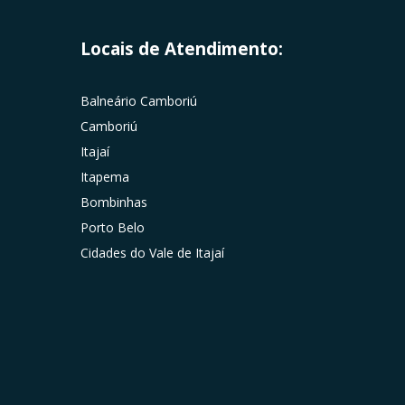
Locais de Atendimento:
Balneário Camboriú
Camboriú
Itajaí
Itapema
Bombinhas
Porto Belo
Cidades do Vale de Itajaí