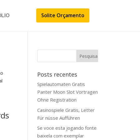
Solite Orçamento
ÓLIO
to
Posts recentes
al
Spielautomaten Gratis
Panter Moon Slot Vortragen
Ohne Registration
Casinospiele Gratis, Letter
rds
Für nüsse Aufführen
Se voce esta jogando fonte
baixela com exemplar