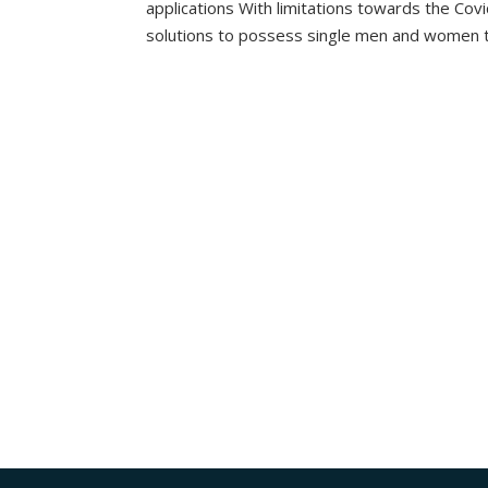
applications With limitations towards the Cov
solutions to possess single men and women t