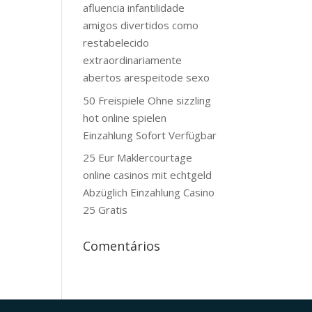
afluencia infantilidade
amigos divertidos como
restabelecido
extraordinariamente
abertos arespeitode sexo
50 Freispiele Ohne sizzling
hot online spielen
Einzahlung Sofort Verfügbar
25 Eur Maklercourtage
online casinos mit echtgeld
Abzüglich Einzahlung Casino
25 Gratis
Comentários