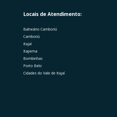
Locais de Atendimento:
Balneário Camboriú
Camboriú
Itajaí
Itapema
Bombinhas
Porto Belo
Cidades do Vale de Itajaí