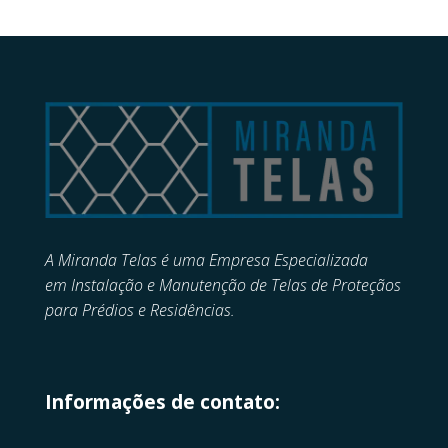
A Miranda Telas é uma Empresa Especializada
em
Instalação e Manutenção de
Telas de Proteçãos
para Prédios e Residências.
Informações de contato: