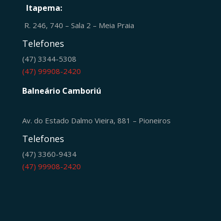
Itapema:
R. 246, 740 – Sala 2 – Meia Praia
Telefones
(47) 3344-5308
(47) 99908-2420
Balneário Camboriú
Av. do Estado Dalmo Vieira, 881 – Pioneiros
Telefones
(47) 3360-9434
(47) 99908-2420