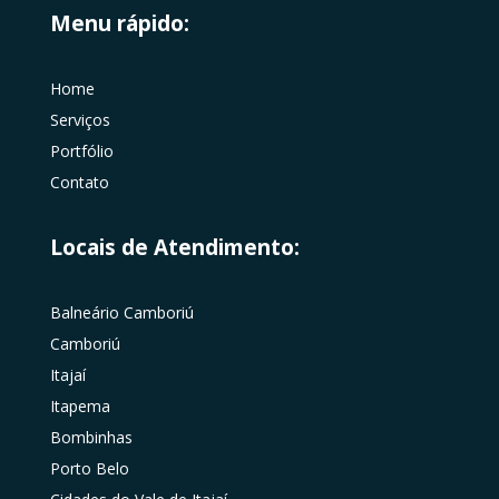
Menu rápido:
Home
Serviços
Portfólio
Contato
Locais de Atendimento:
Balneário Camboriú
Camboriú
Itajaí
Itapema
Bombinhas
Porto Belo