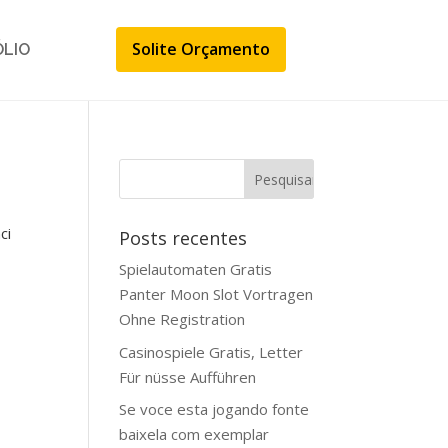
Solite Orçamento
ÓLIO
ci
Posts recentes
Spielautomaten Gratis
Panter Moon Slot Vortragen
Ohne Registration
Casinospiele Gratis, Letter
Für nüsse Aufführen
Se voce esta jogando fonte
baixela com exemplar