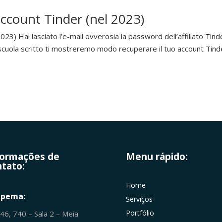
 account Tinder (nel 2023)
2023) Hai lasciato l’e-mail ovverosia la password dell’affiliato Tind
 scuola scritto ti mostreremo modo recuperare il tuo account Tind
formações de
Menu rápido:
tato:
Home
apema:
Serviços
Portfólio
246, 740 – Sala 2 – Meia