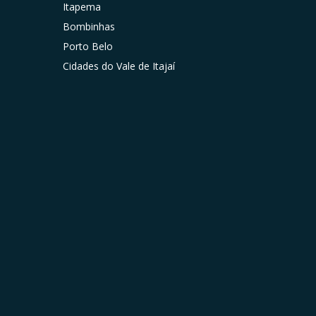
Itapema
Bombinhas
Porto Belo
Cidades do Vale de Itajaí