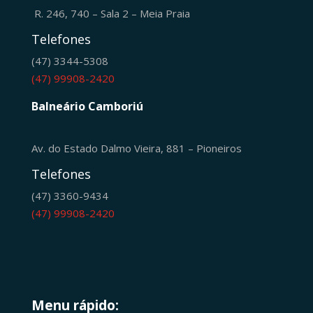
R. 246, 740 – Sala 2 – Meia Praia
Telefones
(47) 3344-5308
(47) 99908-2420
Balneário Camboriú
Av. do Estado Dalmo Vieira, 881 – Pioneiros
Telefones
(47) 3360-9434
(47) 99908-2420
Menu rápido: