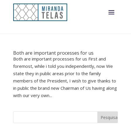
Both are important processes for us
Both are important processes for us First and
foremost, while i told you independently, now We
state they in public areas prior to the family
members of the President, I wish to give thanks to
in public the brand new Chairman of Us having along
with our very own...