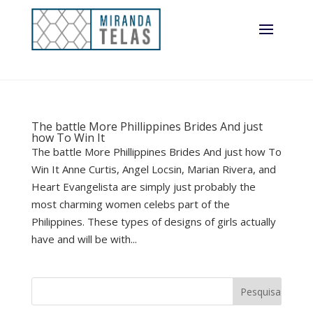
The battle More Phillippines Brides And just
how To Win It
The battle More Phillippines Brides And just how To
Win It Anne Curtis, Angel Locsin, Marian Rivera, and
Heart Evangelista are simply just probably the
most charming women celebs part of the
Philippines. These types of designs of girls actually
have and will be with...