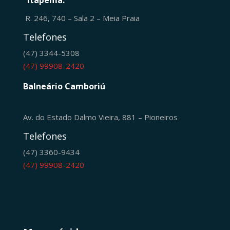
R. 246, 740 – Sala 2 – Meia Praia
Telefones
(47) 3344-5308
(47) 99908-2420
Balneário Camboriú
Av. do Estado Dalmo Vieira, 881 – Pioneiros
Telefones
(47) 3360-9434
(47) 99908-2420