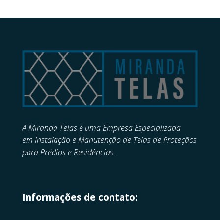
A Miranda Telas é uma Empresa Especializada
em
Instalação e Manutenção de
Telas de Proteçãos
para Prédios e Residências.
Informações de contato: