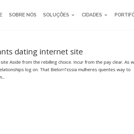
E
SOBRE NÓS
SOLUÇÕES
CIDADES
PORTIF
ts dating internet site
te Aside from the rebilling choice. Incur from the pay clear. As w
elationships log on. That BielorrГєssia mulheres quentes way to
...