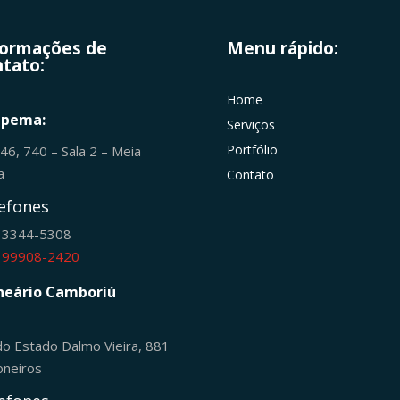
formações de
Menu rápido:
tato:
Home
apema:
Serviços
Portfólio
246, 740 – Sala 2 – Meia
ia
Contato
efones
) 3344-5308
) 99908-2420
neário Camboriú
do Estado Dalmo Vieira, 881
oneiros