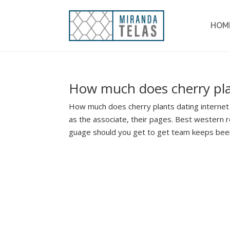
HOM
How much does cherry plan
How much does cherry plants dating internet si
as the associate, their pages. Best western r
guage should you get to get team keeps been