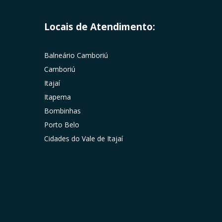
Locais de Atendimento:
Balneário Camboriú
Camboriú
Itajaí
Itapema
Bombinhas
Porto Belo
Cidades do Vale de Itajaí