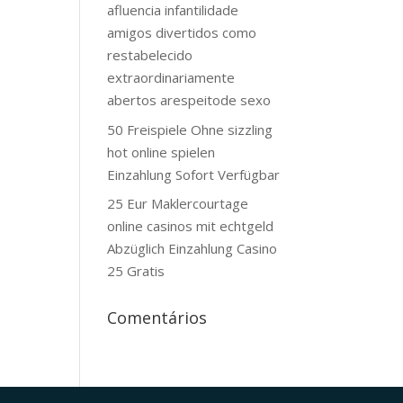
afluencia infantilidade
amigos divertidos como
restabelecido
extraordinariamente
abertos arespeitode sexo
50 Freispiele Ohne sizzling
hot online spielen
Einzahlung Sofort Verfügbar
25 Eur Maklercourtage
online casinos mit echtgeld
Abzüglich Einzahlung Casino
25 Gratis
Comentários