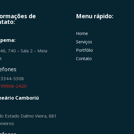
formações de
Menu rápido:
tato:
Home
apema:
Serviços
Portfólio
246, 740 – Sala 2 – Meia
ia
Contato
efones
) 3344-5308
) 99908-2420
neário Camboriú
do Estado Dalmo Vieira, 881
oneiros