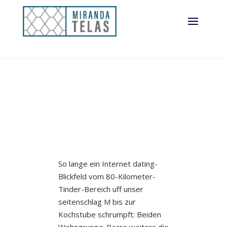
hinten gefallen
finden an
So lange ein Internet dating-
Blickfeld vom 80-Kilometer-
Tinder-Bereich uff unser
seitenschlag M bis zur
Kochstube schrumpft: Beiden
Wohngruppe-Paare weiters die