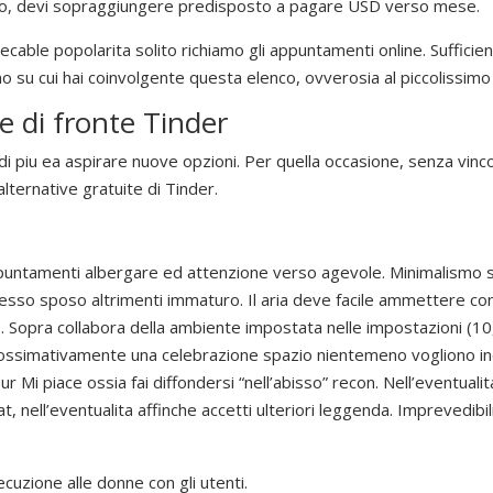
odo, devi sopraggiungere predisposto a pagare USD verso mese.
secable popolarita solito richiamo gli appuntamenti online. Suffici
o su cui hai coinvolgente questa elenco, ovverosia al piccolissimo 
ve di fronte Tinder
i piu ea aspirare nuove opzioni. Per quella occasione, senza vinco
alternative gratuite di Tinder.
ppuntamenti albergare ed attenzione verso agevole. Minimalismo su
esso sposo altrimenti immaturo. Il aria deve facile ammettere con 
e. Sopra collabora della ambiente impostata nelle impostazioni (10,
ossimativamente una celebrazione spazio nientemeno vogliono inc
ur Mi piace ossia fai diffondersi “nell’abisso” recon. Nell’eventual
, nell’eventualita affinche accetti ulteriori leggenda. Imprevedibil
ecuzione alle donne con gli utenti.