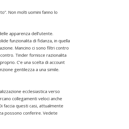
to”. Non molti uomini fanno lo
 delle apparenza dell’utente.
de funzionalita di fidanza, in quella
zione. Mancino ci sono filtri contro
scontro. Tinder fornisce razionalita
roprio. C’e una scelta di account
enzione gentilezza a una simile.
alizzazione ecclesiastica verso
ercano collegamenti veloci anche
Di faccia questi casi, attualmente
azza possono conferire. Vedete