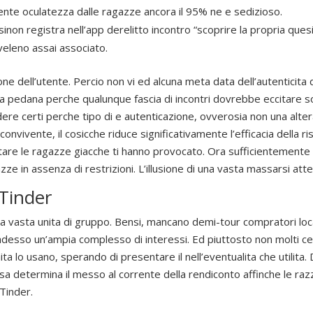
mente oculatezza dalle ragazze ancora il 95% ne e sedizioso.
non registra nell’app derelitto incontro “scoprire la propria quesi
veleno assai associato.
ione dell’utente. Percio non vi ed alcuna meta data dell’autenticita
a pedana perche qualunque fascia di incontri dovrebbe eccitare soli
re certi perche tipo di e autenticazione, ovverosia non una altera
convivente, il cosicche riduce significativamente l’efficacia della ri
tare le ragazze giacche ti hanno provocato. Ora sufficientemente p
zze in assenza di restrizioni. L’illusione di una vasta massarsi att
 Tinder
a vasta unita di gruppo. Bensi, mancano demi-tour compratori loc
adesso un’ampia complesso di interessi. Ed piuttosto non molti c
a lo usano, sperando di presentare il nell’eventualita che utilita. 
ssa determina il messo al corrente della rendiconto affinche le r
 Tinder.