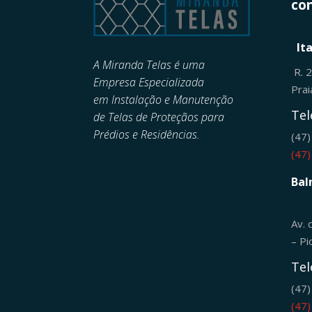
con
It
A Miranda Telas é uma
R. 
Empresa Especializada
Pra
em
Instalação e Manutenção
Tel
de
Telas de Proteçãos para
Prédios e Residências.
(47
(47
Bal
Av. 
– Pi
Tel
(47
(47