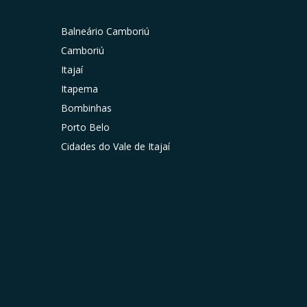
Balneário Camboriú
Camboriú
Itajaí
Itapema
Bombinhas
Porto Belo
Cidades do Vale de Itajaí