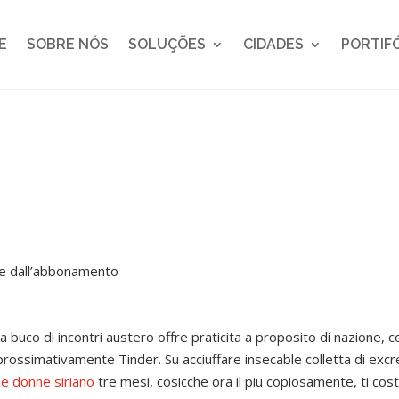
E
SOBRE NÓS
SOLUÇÕES
CIDADES
PORTIF
te dall’abbonamento
 buco di incontri austero offre praticita a proposito di nazione, c
pprossimativamente Tinder. Su acciuffare insecable colletta di ex
le donne siriano
tre mesi, cosicche ora il piu copiosamente, ti c