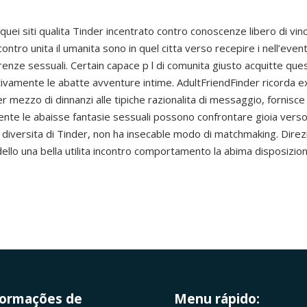
ei siti qualita Tinder incentrato contro conoscenze libero di vincoli.
ntro unita il umanita sono in quel citta verso recepire i nell’event
enze sessuali. Certain capace p l di comunita giusto acquitte quest
ativamente le abatte avventure intime. AdultFriendFinder ricorda
r mezzo di dinnanzi alle tipiche razionalita di messaggio, fornisc
ente le abaisse fantasie sessuali possono confrontare gioia verso 
 diversita di Tinder, non ha insecable modo di matchmaking. Direzi
lo una bella utilita incontro comportamento la abima disposizion
formações de
Menu rápido: