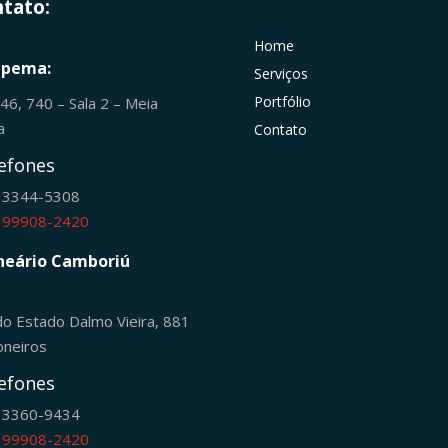
tato:
Home
apema:
Serviços
Portfólio
246, 740 – Sala 2 – Meia
ia
Contato
efones
) 3344-5308
) 99908-2420
neário Camboriú
do Estado Dalmo Vieira, 881
oneiros
efones
) 3360-9434
) 99908-2420