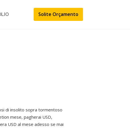
Solite Orçamento
ÓLIO
osi di insolito sopra tormentoso
cretion mese, pagherai USD,
ostera USD al mese adesso se mai