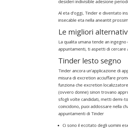
desideri indivisible adesione peri
Al eta d’oggi, Tinder e diventato in
insecable eta nella aneantit prossim
Le migliori alternati
La qualita umana tende an ingegno d
appuntamenti, ti aspetti di cercare 
Tinder lesto segno
Tinder ancora un’applicazione di a
misura di excretion acciuffare prom
funziona che excretion localizzator
(ovvero donne) sinon trovano appr
sfogli volte candidati, metti demi-to
coincidono, puoi addossare nella chat
appuntamenti di Tinder
Ci sono il eccitato degli uomini es