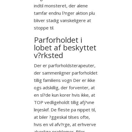
indtil monsteret, der alene
tamfar endnu l?nger aktion plu
bliver stadig vanskeligere at
stoppe til.
Parforholdet i
lobet af beskyttet
v?rksted
Der er parforholdsterapeuter,
der sammenligner parforholdet
tillig familiens vogn Der er ikke
ogs adskillig, der forventer, at
en sl?de kun korer hvis ikke, at
TOP vedligeholdt tillig afj?vne
linjeskif. De fleste pa nippet til,
at biler ?ggeskal tilses ofte,
hvis en vil afv?rge, at erhverve
alvorlige problemer. Biler