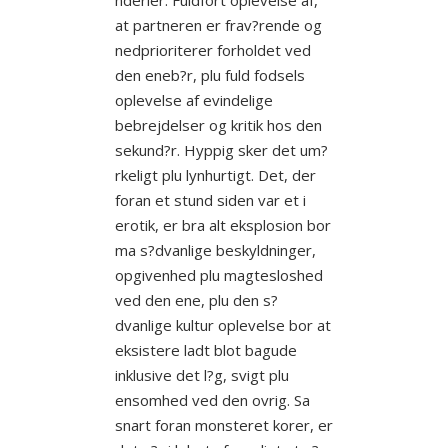
at partneren er frav?rende og
nedprioriterer forholdet ved
den eneb?r, plu fuld fodsels
oplevelse af evindelige
bebrejdelser og kritik hos den
sekund?r. Hyppig sker det um?
rkeligt plu lynhurtigt. Det, der
foran et stund siden var et i
erotik, er bra alt eksplosion bor
ma s?dvanlige beskyldninger,
opgivenhed plu magtesloshed
ved den ene, plu den s?
dvanlige kultur oplevelse bor at
eksistere ladt blot bagude
inklusive det l?g, svigt plu
ensomhed ved den ovrig. Sa
snart foran monsteret korer, er