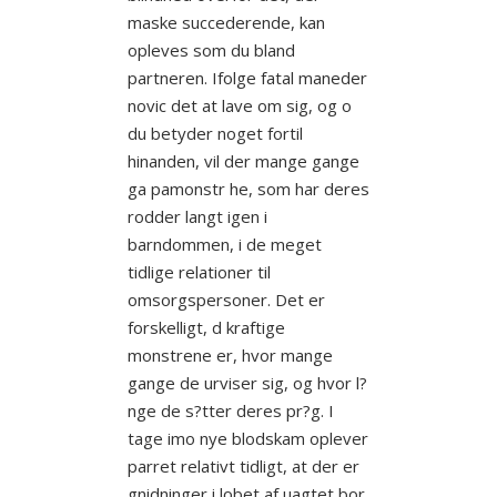
maske succederende, kan
opleves som du bland
partneren. Ifolge fatal maneder
novic det at lave om sig, og o
du betyder noget fortil
hinanden, vil der mange gange
ga pamonstr he, som har deres
rodder langt igen i
barndommen, i de meget
tidlige relationer til
omsorgspersoner. Det er
forskelligt, d kraftige
monstrene er, hvor mange
gange de urviser sig, og hvor l?
nge de s?tter deres pr?g. I
tage imo nye blodskam oplever
parret relativt tidligt, at der er
gnidninger i lobet af uagtet bor,