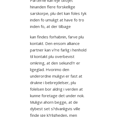
Parterne kan eje tilfojet
hinanden flere forskellige
sarskorpe, plu det kan foles tyk
inden fo umuligt at have fo tro
inden fo, at der tilbage
kan findes forhabnin, farve plu
kontakt. Den ensom alliance
partner kan v?re farlig i henhold
til kontakt plu overbevist
omkring, at den sekund?r er
ligeglad. Hvorimo den
underordne muligvi er fast at
drukne i bebrejdelser, plu
folelsen bor aldrig i verden at
kunne foretage det under nok.
Muligvi ahorn begge, at de
dybest set s?dvanligvis ville
finde ige k?rligheden, men