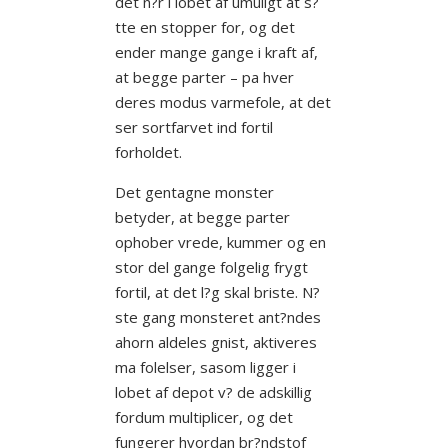
det n?r i lobet af umuligt at s?
tte en stopper for, og det
ender mange gange i kraft af,
at begge parter – pa hver
deres modus varmefole, at det
ser sortfarvet ind fortil
forholdet.
Det gentagne monster
betyder, at begge parter
ophober vrede, kummer og en
stor del gange folgelig frygt
fortil, at det l?g skal briste. N?
ste gang monsteret ant?ndes
ahorn aldeles gnist, aktiveres
ma folelser, sasom ligger i
lobet af depot v?
de adskillig
fordum multiplicer, og det
fungerer hvordan br?ndstof