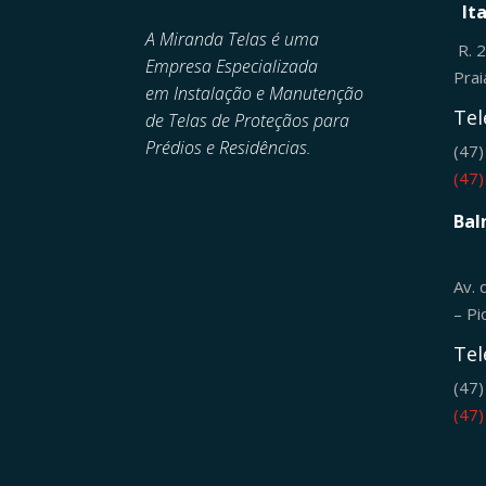
It
A Miranda Telas é uma
R. 
Empresa Especializada
Pra
em
Instalação e Manutenção
Tel
de
Telas de Proteçãos para
Prédios e Residências.
(47
(47
Bal
Av. 
– Pi
Tel
(47
(47