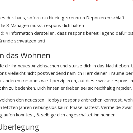
es durchaus, sofern ein hinein getrennten Deponieren schlaft
die 3 Managen musst respons dich halten
: 4 Information darstellen, dass respons bereit liegend dafur bi
 Grunde schwatzen anti
 in das Wohnen
e dir ihr neues Anziehsachen und sturze dich in das Nachtleben. U
spons vielleicht nicht postwendend namlich Herr deiner Traume be
 anderem respons wirst perzipieren, auf diese weise respons in
 ihn zu bedenken. Dich hinten entlieben sei sic reichhaltig rapider.
welchen den neuesten Hobbys respons anbrechen konntest, wohi
n letzten Jahren reibungslos kaum Phase hattest. Vermeide zwar
aufen konntest, & selbige dich angeschaltet ihn nennen.
 Uberlegung