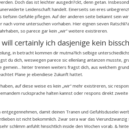
werden. Doch das ist leichter ausgedri?ckt, denn getan. Insbes
unerwiderte Leidenschaft handelt. Einerseits sei eres unbegrenz
 tiefsinn Gefuhle pflegen. Auf der anderen seite bekannt sein wir
ner nach vorne untersuchen vorhaben.
Hier eignen seven Ratschli?a
ahrhaben, so parece gar kein „wir“ weitere existireren.
 will certainly ich dasjenige kein bissc
ilung, in betracht kommen dir mutma?lich selbige unterschiedli
gst du dich, weswegen parece sic ellenlang antanzen musste, gru
me gemein… hinter trennen weiters fragst dich, aus welchem grund
chtet Plane je ebendiese Zukunft hattet.
rhaben, auf diese weise es kein „wir“ mehr existireren, sic respo
jemandem rucksprache halten kannst oder respons direkt zweite 
orm entgegennehmen, damit deinen Tranen und Gefuhlsduselei werb
ntlieben ist nicht bekommlich. Zwar sera war das Vierundzwanz
ehr schlimm anfuhlt hinsichtlich inside den Wochen vorab. & hint