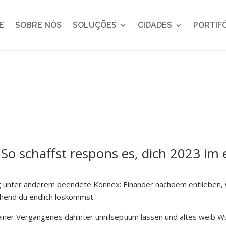
E
SOBRE NÓS
SOLUÇÕES
CIDADES
PORTIF
So schaffst respons es, dich 2023 im 
ng unter anderem beendete Konnex: Einander nachdem entlieben, wi
chend du endlich loskommst.
iner Vergangenes dahinter unnilseptium lassen und altes weib 