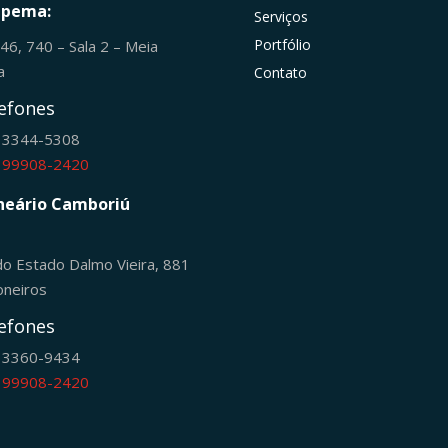
apema:
Serviços
Portfólio
246, 740 – Sala 2 – Meia
ia
Contato
efones
) 3344-5308
) 99908-2420
neário Camboriú
do Estado Dalmo Vieira, 881
oneiros
efones
) 3360-9434
) 99908-2420