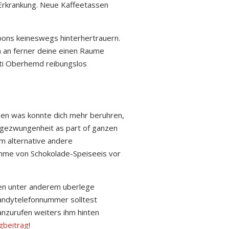
 Erkrankung. Neue Kaffeetassen
pons keineswegs hinterhertrauern.
n an ferner deine einen Raume
tti Oberhemd reibungslos
?en was konnte dich mehr beruhren,
Ungezwungenheit as part of ganzen
m alternative andere
ahme von Schokolade-Speiseeis vor
len unter anderem uberlege
 Handytelefonnummer solltest
nzurufen weiters ihm hinten
gbeitrag
!