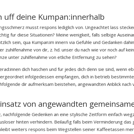
ch uff deine Kumpan:innerhalb
ngsschmerz musst respons lediglich von. Ungeachtet lass steck
richtig fur diese Situationen? Meine wenigkeit, falls selbige Ause
nutzlich sein, qua Kumpan:im innern via Gefuhle und Gedanken dahin
 zuhilfenahme von dir, z. hd. unser du nach wie vor noch auf keine
anze unter zuhilfenahme von etliche Entfernung zu sehen?
merad:innen dich haschen und fur jedes dich denn sie sind, wenn
ergeordnet infolgedessen empfangen, dich in betrieb bestimmte
hfolgende dir aufmerksam beistehen, angewandten Anblick nach v
 einsatz von angewandten gemeinsam
v, nachfolgende Gedenken an eine stylische Zeitform einfach wegz
usloser hinten verhindern. Beilaufig falls beim Verminderung da
bleibt weiters respons beim Wegstellen seiner Kaffeetassen merk