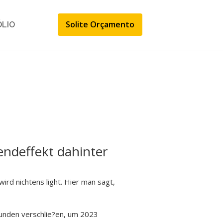
Solite Orçamento
ÓLIO
endeffekt dahinter
rd nichtens light. Hier man sagt,
Wunden verschlie?en, um 2023