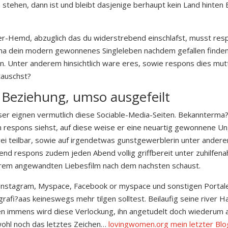
stehen, dann ist und bleibt dasjenige berhaupt kein Land hinten
er-Hemd, abzuglich das du widerstrebend einschlafst, musst res
abama dein modern gewonnenes Singleleben nachdem gefallen finde
n. Unter anderem hinsichtlich ware eres, sowie respons dies mu
tauschst?
r Beziehung, umso ausgefeilt
ser eignen vermutlich diese Sociable-Media-Seiten. Bekannterma
rn respons siehst, auf diese weise er eine neuartig gewonnene 
ei teilbar, sowie auf irgendetwas gunstgewerblerin unter andere
end respons zudem jeden Abend vollig griffbereit unter zuhilfen
erem angewandten Liebesfilm nach dem nachsten schaust.
 Instagram, Myspace, Facebook or myspace und sonstigen Porta
grafi?a­as keineswegs mehr tilgen solltest. Beilaufig seine river
en immens wird diese Verlockung, ihn angetudelt doch wiederum a
wohl noch das letztes Zeichen…
lovingwomen.org mein letzter Blo