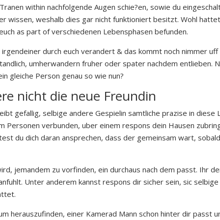
 Tranen within nachfolgende Augen schie?en, sowie du eingeschalt
ter wissen, weshalb dies gar nicht funktioniert besitzt. Wohl hatt
 euch as part of verschiedenen Lebensphasen befunden.
irgendeiner durch euch verandert & das kommt noch nimmer uf
andlich, umherwandern fruher oder spater nachdem entlieben. Nam
ein gleiche Person genau so wie nun?
ere nicht die neue Freundin
eibt gefallig, selbige andere Gespielin samtliche prazise in dies
 dem Personen verbunden, uber einem respons dein Hausen zubringe
test du dich daran ansprechen, dass der gemeinsam wart, sobald
 wird, jemandem zu vorfinden, ein durchaus nach dem passt. Ihr de
fuhlt. Unter anderem kannst respons dir sicher sein, sic selbige
ttet.
um herauszufinden, einer Kamerad Mann schon hinter dir passt 