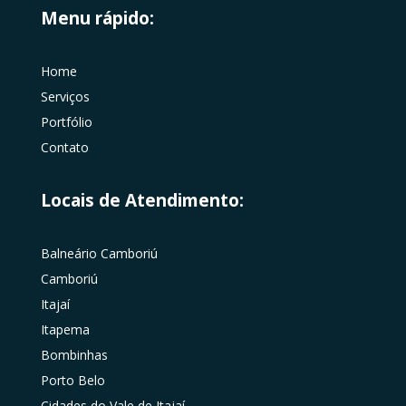
Menu rápido:
Home
Serviços
Portfólio
Contato
Locais de Atendimento:
Balneário Camboriú
Camboriú
Itajaí
Itapema
Bombinhas
Porto Belo
Cidades do Vale de Itajaí