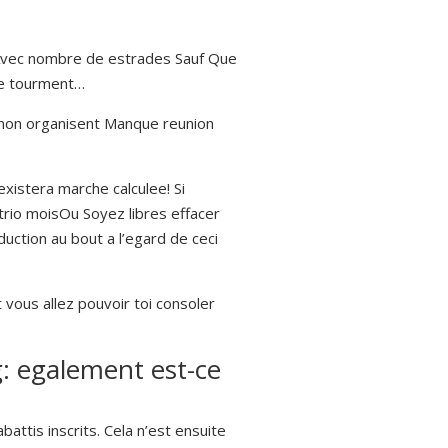
 Avec nombre de estrades Sauf Que
de tourment…
s non organisent Manque reunion
existera marche calculee! Si
io moisOu Soyez libres effacer
uction au bout a l’egard de ceci
 vous allez pouvoir toi consoler
: egalement est-ce
attis inscrits. Cela n’est ensuite