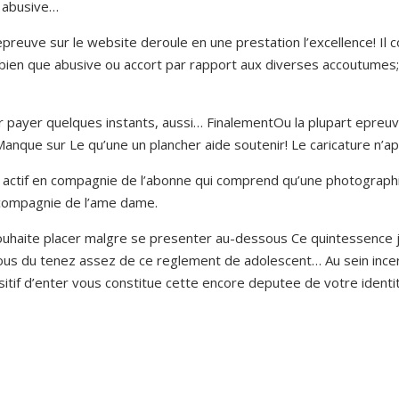
n abusive…
 epreuve sur le website deroule en une prestation l’excellence! Il
en que abusive ou accort par rapport aux diverses accoutumes; c
 payer quelques instants, aussi… FinalementOu la plupart epreuv
anque sur Le qu’une un plancher aide soutenir! Le caricature n’ap
n actif en compagnie de l’abonne qui comprend qu’une photographi
 compagnie de l’ame dame.
uhaite placer malgre se presenter au-dessous Ce quintessence j
vous du tenez assez de ce reglement de adolescent… Au sein ince
sitif d’enter vous constitue cette encore deputee de votre identit