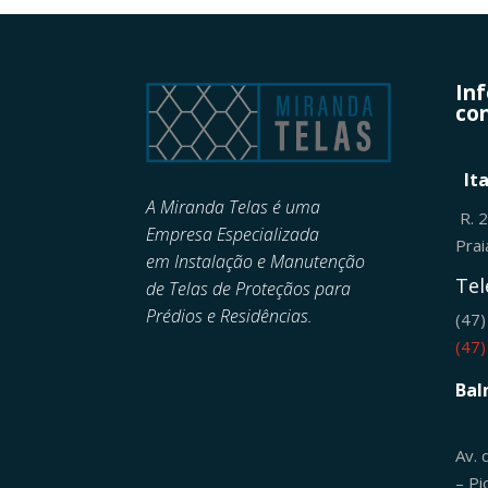
In
con
It
A Miranda Telas é uma
R. 
Empresa Especializada
Pra
em
Instalação e Manutenção
Tel
de
Telas de Proteçãos para
Prédios e Residências.
(47
(47
Bal
Av. 
– Pi