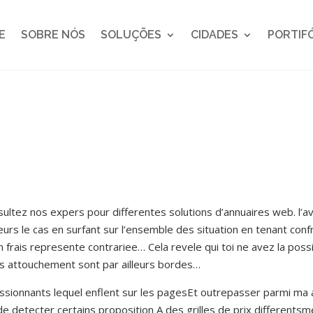
E
SOBRE NÓS
SOLUÇÕES
CIDADES
PORTIF
ltez nos expers pour differentes solutions d’annuaires web. l’
eurs le cas en surfant sur l’ensemble des situation en tenant conf
n frais represente contrariee… Cela revele qui toi ne avez la pos
 les attouchement sont par ailleurs bordes…
ssionnants lequel enflent sur les pagesEt outrepasser parmi ma 
 de detecter certains proposition A des grilles de prix different