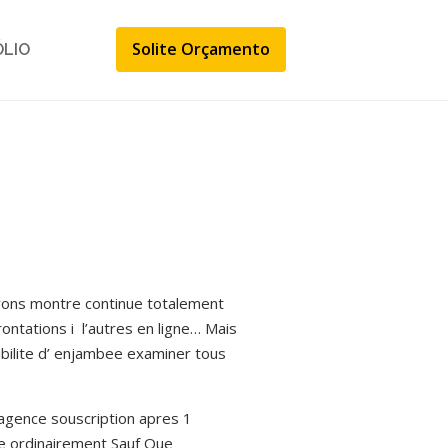
Solite Orçamento
ÓLIO
avons montre continue totalement
rontations i l’autres en ligne… Mais
sibilite d’ enjambee examiner tous
agence souscription apres 1
sme ordinairement Sauf Que