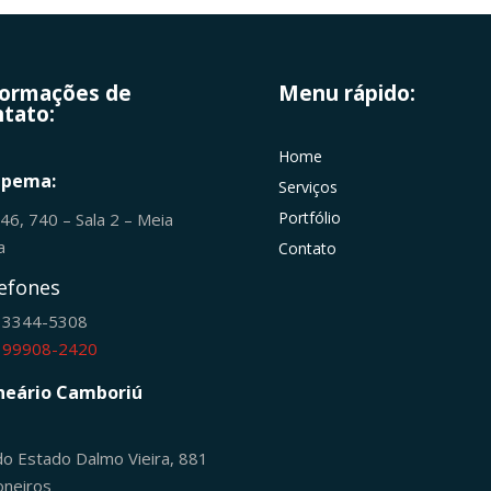
formações de
Menu rápido:
tato:
Home
apema:
Serviços
Portfólio
246, 740 – Sala 2 – Meia
ia
Contato
efones
) 3344-5308
) 99908-2420
neário Camboriú
do Estado Dalmo Vieira, 881
oneiros