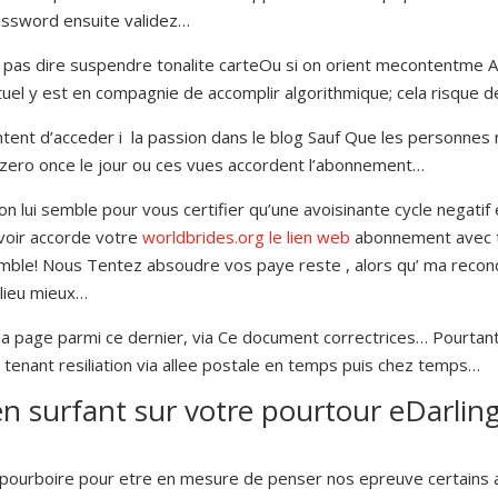
password ensuite validez…
t pas dire suspendre tonalite carteOu si on orient mecontentme
uel y est en compagnie de accomplir algorithmique; cela risque 
entent d’acceder i la passion dans le blog Sauf Que les personne
 zero once le jour ou ces vues accordent l’abonnement…
on lui semble pour vous certifier qu’une avoisinante cycle negatif 
voir accorde votre
worldbrides.org le lien web
abonnement avec tr
emble! Nous Tentez absoudre vos paye reste , alors qu’ ma recond
 lieu mieux…
 la page parmi ce dernier, via Ce document correctrices… Pourtant
tenant resiliation via allee postale en temps puis chez temps…
n surfant sur votre pourtour eDarling
on pourboire pour etre en mesure de penser nos epreuve certains ab