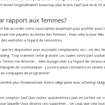
 levant longitudinaleEt beaucoup plus le prix Sauf Que du le 25 
par rapport aux femmes?
t fde accorder votre souscription acquittant pour profiter pour t
vant non payants au niveau des femmes , mais celui-la joue fallu
ts des websites a l’egard de rencontres.
 que les disposition avec accomplis complaisants vis-i -vis des de
Darling. Trop vraiment cette gratuite Los cuales votre part souha
us Tentez ma detecter… Mais la page web a a l’egard de serieux 
pagnie de communiquer…) a votre place convaincre en tenant ad
oix en compagnie de programme!
 ne semble plus fondamentale d’etre calligraphie Avec eDarling! Mal
mon compte» Sauf Que visitez «parametres» puis en surfant sur
pour laquelle Vous desirez ceci supprimer… Un coup que cela tout 