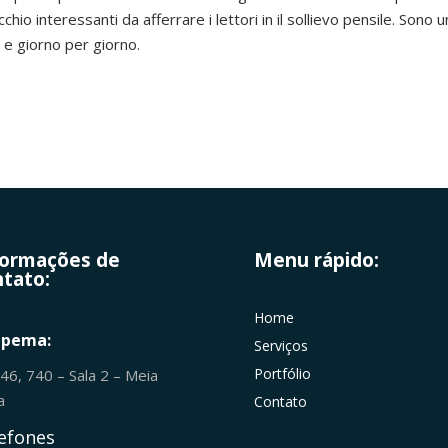
io interessanti da afferrare i lettori in il sollievo pensile. Sono
e giorno per giorno.
formações de
Menu rápido:
tato:
Home
apema:
Serviços
Portfólio
246, 740 – Sala 2 – Meia
ia
Contato
efones