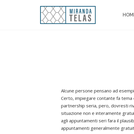
HOM
Alcune persone pensano ad esempio me
Certo, impiegare contante fa tema 
partnership seria, pero, dovresti riv
situazione non e interamente gratuit
agli appuntamenti seri fara il plaus
appuntamenti generalmente gratuiti