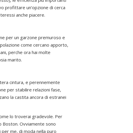
esso), le efficienza piu importanti
ovo profittare un’opzione di cerca
nteressi anche piacere.
nsieme per un garzone premuroso e
popolazione come cercano apporto,
ziani, perche ora hai molte
osia marito.
intera cintura, e perennemente
e per stabilire relazioni fase,
ano la castita ancora di estranei
come lo troverai gradevole. Per
so Boston. Ovviamente sono
i per me, di moda nella puro