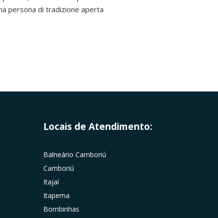
 una persona di tradizione aperta
Locais de Atendimento:
Balneário Camboriú
Camboriú
Itajaí
Itapema
Bombinhas