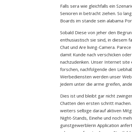
Falls sera wie gleichfalls ein Szena
Senioren in betracht ziehen. So lan
Boards im stande sein alabama Port
Sobald Diese von jeher den Begrund
enthusiastisch sie sind, in diesem f
Chat und Are living-Camera.
Parece 
damit Kunde nach verschicken ode
nachzudenken. Unser Internet site e
forschen, nachfolgende den Liebha
Werbediensten werden unser Website
Jedem unter die arme greifen, and
Dies ist und bleibt gar nicht zwi
Chatten den ersten schritt machen. 
weiters selbige darauf aktiven Mitg
Night-Stands, Einehe und noch mehr.
gunstgewerblerin Application anfert