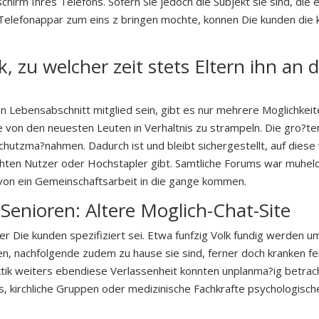
hirm Ihres Telefons. Sofern Sie jedoch die Subjekt sie sind, die 
elefonappar zum eins z bringen mochte, konnen Die kunden die k
k, zu welcher zeit stets Eltern ihn an
en Lebensabschnitt mitglied sein, gibt es nur mehrere Moglichke
 von den neuesten Leuten in Verhaltnis zu strampeln. Die gro?te
hutzma?nahmen. Dadurch ist und bleibt sichergestellt, auf diese 
ten Nutzer oder Hochstapler gibt. Samtliche Forums war muhelo
 von ein Gemeinschaftsarbeit in die gange kommen.
Senioren: Altere Moglich-Chat-Site
er Die kunden spezifiziert sei. Etwa funfzig Volk fundig werden
n, nachfolgende zudem zu hause sie sind, ferner doch kranken fe
tik weiters ebendiese Verlassenheit konnten unplanma?ig betrac
s, kirchliche Gruppen oder medizinische Fachkrafte psychologisch