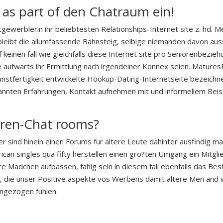
as part of den Chatraum ein!
gewerblerin ihr beliebtesten Relationships-Internet site z. hd.
 bleibt die allumfassende Bahnsteig, selbige niemanden davon auss
 keinen fall wie gleichfalls diese Internet site pro Seniorenbezie
se aufwarts ihr Ermittlung nach irgendeiner Konnex seien. Mature
unstfertigkeit entwickelte Hookup-Dating-Internetseite bezeichn
spannten Erfahrungen, Kontakt aufnehmen mit und informellem Beis
oren-Chat rooms?
er sind hinein einen Forums fur altere Leute dahinter ausfindig m
rican singles qua fifty herstellen einen gro?ten Umgang ein Mitgl
e Madchen aufpassen, fahig sein in diesem fall ebenfalls das Besta
, die unser Positive aspekte vos Werbens damit altere Men an
ngezogen fuhlen.