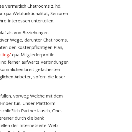
iese vermutlich Chatrooms z. hd.
tur qua Webfunktionalitat, Senioren-
re Interessen unterteilen.
hlaf als von Beziehungen
raktiver Wege, darunter Chat rooms,
ten den kostenpflichtigen Plan,
ating/
qua Mitgliederprofile
 sind ferner aufwarts Verbindungen
rkommlichen breit gefacherten
lichen Anbeter, sofern die leser
sfullen, vorweg Welche mit dem
dFinder tun. Unser Plattform
schlie?lich Partnertausch, One-
ereiner durch die bank
stellen der Internetseite-Web-