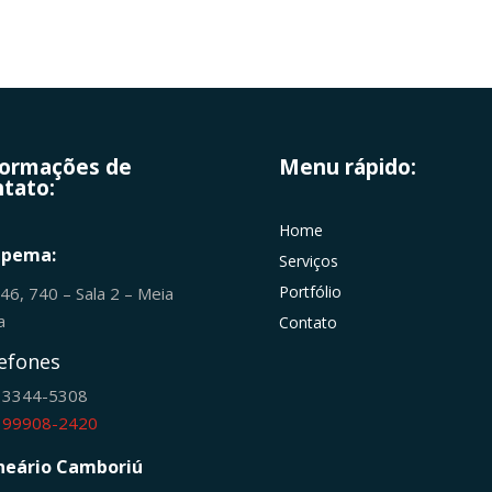
formações de
Menu rápido:
tato:
Home
apema:
Serviços
Portfólio
246, 740 – Sala 2 – Meia
ia
Contato
efones
) 3344-5308
) 99908-2420
neário Camboriú