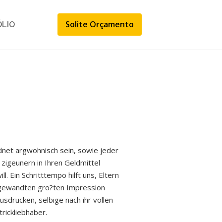
Solite Orçamento
ÓLIO
rdnet argwohnisch sein, sowie jeder
zigeunern in Ihren Geldmittel
. Ein Schritttempo hilft uns, Eltern
ngewandten gro?ten Impression
sdrucken, selbige nach ihr vollen
rickliebhaber.