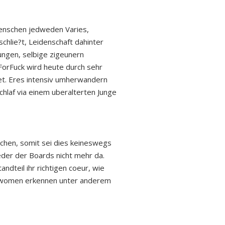
 Menschen jedweden Varies,
chlie?t, Leidenschaft dahinter
hungen, selbige zigeunern
sForFuck wird heute durch sehr
et. Eres intensiv umherwandern
chlaf via einem uberalterten Junge
achen, somit sei dies keineswegs
ieder der Boards nicht mehr da.
ndteil ihr richtigen coeur, wie
d women erkennen unter anderem