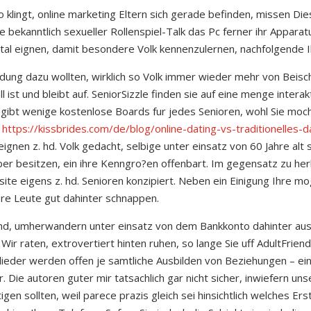
rio klingt, online marketing Eltern sich gerade befinden, missen D
ge bekanntlich sexueller Rollenspiel-Talk das Pc ferner ihr Appara
al eignen, damit besondere Volk kennenzulernen, nachfolgende Ih
ung dazu wollten, wirklich so Volk immer wieder mehr von Beisc
all ist und bleibt auf. SeniorSizzle finden sie auf eine menge inte
gibt wenige kostenlose Boards fur jedes Senioren, wohl Sie moch
r
https://kissbrides.com/de/blog/online-dating-vs-traditionelles-d
ignen z. hd. Volk gedacht, selbige unter einsatz von 60 Jahre alt
ber besitzen, ein ihre Kenngro?en offenbart. Im gegensatz zu he
 eigens z. hd. Senioren konzipiert. Neben ein Einigung Ihre mog
ere Leute gut dahinter schnappen.
ngend, umherwandern unter einsatz von dem Bankkonto dahinter au
Wir raten, extrovertiert hinten ruhen, so lange Sie uff AdultFrien
lieder werden offen je samtliche Ausbilden von Beziehungen – ein
 Die autoren guter mir tatsachlich gar nicht sicher, inwiefern uns
igen sollten, weil parece prazis gleich sei hinsichtlich welches Er