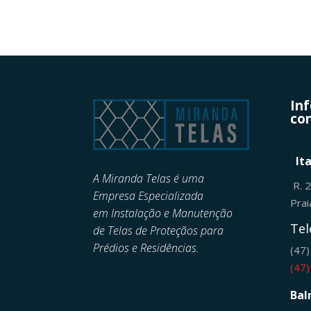
In
con
It
A Miranda Telas é uma
R. 
Empresa Especializada
Pra
em
Instalação e Manutenção
Tel
de
Telas de Proteçãos para
Prédios e Residências.
(47
(47
Bal