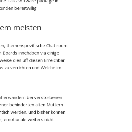
eine Talk-Software package in
unden bereitwillig
 dem meisten
iten, themenspezifische Chat room
n Boards innehaben via einige
weise dies uff diesen Erreichbar-
s zu verrichten und Welche im
 umherwandern bei verstorbenen
rner behinderten alten Muttern
htlich werden, und bisher konnen
e, emotionale weiters nicht-