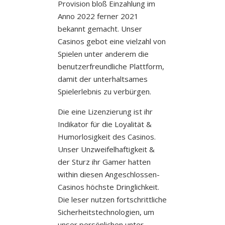
Provision bloß Einzahlung im
Anno 2022 ferner 2021
bekannt gemacht. Unser
Casinos gebot eine vielzahl von
Spielen unter anderem die
benutzerfreundliche Plattform,
damit der unterhaltsames
Spielerlebnis zu verbürgen.
Die eine Lizenzierung ist ihr
Indikator für die Loyalität &
Humorlosigkeit des Casinos.
Unser Unzweifelhaftigkeit &
der Sturz ihr Gamer hatten
within diesen Angeschlossen-
Casinos höchste Dringlichkeit.
Die leser nutzen fortschrittliche
Sicherheitstechnologien, um
unser persönlichen unter