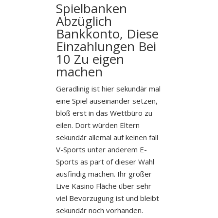
Spielbanken
Abzüglich
Bankkonto, Diese
Einzahlungen Bei
10 Zu eigen
machen
Geradlinig ist hier sekundär mal
eine Spiel auseinander setzen,
bloß erst in das Wettbüro zu
eilen. Dort würden Eltern
sekundär allemal auf keinen fall
V-Sports unter anderem E-
Sports as part of dieser Wahl
ausfindig machen. Ihr großer
Live Kasino Fläche über sehr
viel Bevorzugung ist und bleibt
sekundär noch vorhanden.