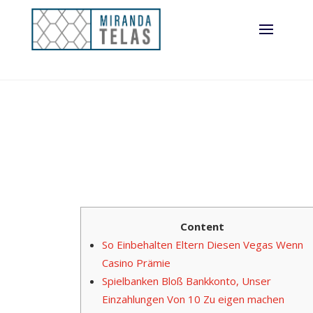
Content
So Einbehalten Eltern Diesen Vegas Wenn
Casino Prämie
Spielbanken Bloß Bankkonto, Unser
Einzahlungen Von 10 Zu eigen machen