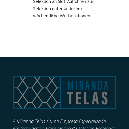
Selektion an Slot-Aufführen zur
Selektion unter anderem
wöchentliche Werbeaktionen.
A Miranda Telas é uma Empresa Especializada
em
Instalação e Manutenção de
Telas de Proteçãos