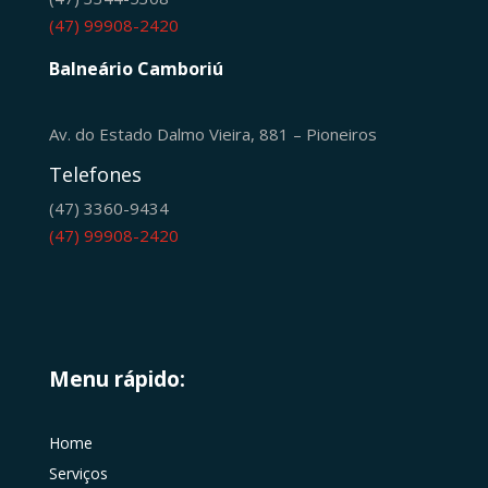
(47) 99908-2420
Balneário Camboriú
Av. do Estado Dalmo Vieira, 881 – Pioneiros
Telefones
(47) 3360-9434
(47) 99908-2420
Menu rápido:
Home
Serviços