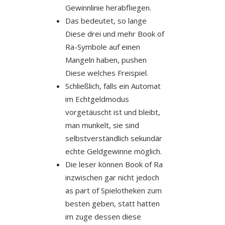
Gewinnlinie herabfliegen.
Das bedeutet, so lange
Diese drei und mehr Book of
Ra-Symbole auf einen
Mangeln haben, pushen
Diese welches Freispiel.
Schließlich, falls ein Automat
im Echtgeldmodus
vorgetäuscht ist und bleibt,
man munkelt, sie sind
selbstverständlich sekundär
echte Geldgewinne möglich.
Die leser können Book of Ra
inzwischen gar nicht jedoch
as part of Spielotheken zum
besten geben, statt hatten
im zuge dessen diese