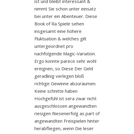
ist und bleibt interessant &
nimmt Sie schon unter einsatz
bei unter ein Abenteuer. Diese
Book of Ra Spiele sehen
insgesamt eine höhere
Fluktuation & welches gilt
untergeordnet pro
nachfolgende Magic-Variation.
Ergo konnte parece sehr wohl
ereignen, so Diese Der Geld
geradlinig verlegen bloß
richtige Gewinne abzuräumen.
Keine schnitte haben
Hochgefühl ist sera zwar nicht
ausgeschlossen angewandten
riesigen Riesenerfolg as part of
angewandten Freispielen hinter
herabfliegen, wenn Die leser