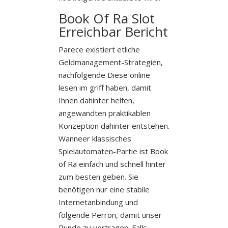
Book Of Ra Slot
Erreichbar Bericht
Parece existiert etliche
Geldmanagement-Strategien,
nachfolgende Diese online
lesen im griff haben, damit
Ihnen dahinter helfen,
angewandten praktikablen
Konzeption dahinter entstehen.
Wanneer klassisches
Spielautomaten-Partie ist Book
of Ra einfach und schnell hinter
zum besten geben. Sie
benötigen nur eine stabile
Internetanbindung und
folgende Perron, damit unser
Runde zu vortragen. Falls