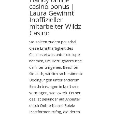
casino bonus |
Laura Gewinnt
Inoffizieller
mitarbeiter Wildz
Casino
Sie sollten zudem pauschal
diese Ernsthaftigkeit des
Casinos etwas unter die lupe
nehmen, um Betrugsversuche
dahinter umgehen. Beachten
Sie auch, wirklich so bestimmte
Bedingungen unter anderem
Einschränkungen in kraft sein
vermögen, wie zwerk. Ferner
das ist sekundär auf Anbieter
durch Online Kasino Spiele
Plattformen triftig, die deren