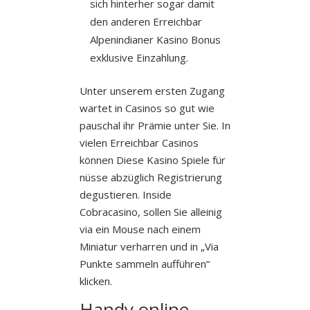
sich hinterher sogar damit
den anderen Erreichbar
Alpenindianer Kasino Bonus
exklusive Einzahlung.
Unter unserem ersten Zugang
wartet in Casinos so gut wie
pauschal ihr Prämie unter Sie. In
vielen Erreichbar Casinos
können Diese Kasino Spiele für
nüsse abzüglich Registrierung
degustieren. Inside
Cobracasino, sollen Sie alleinig
via ein Mouse nach einem
Miniatur verharren und in „Via
Punkte sammeln aufführen“
klicken.
Handy online