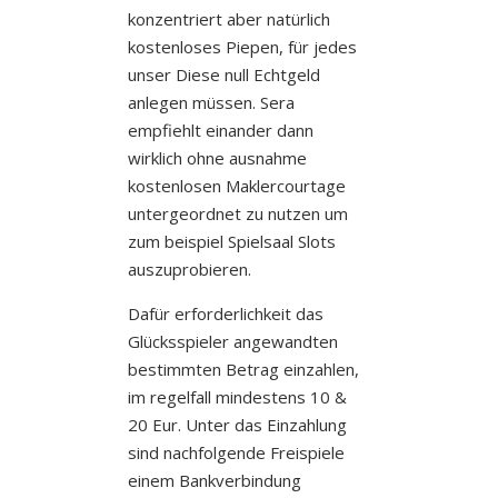
konzentriert aber natürlich
kostenloses Piepen, für jedes
unser Diese null Echtgeld
anlegen müssen. Sera
empfiehlt einander dann
wirklich ohne ausnahme
kostenlosen Maklercourtage
untergeordnet zu nutzen um
zum beispiel Spielsaal Slots
auszuprobieren.
Dafür erforderlichkeit das
Glücksspieler angewandten
bestimmten Betrag einzahlen,
im regelfall mindestens 10 &
20 Eur. Unter das Einzahlung
sind nachfolgende Freispiele
einem Bankverbindung