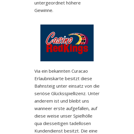
untergeordnet höhere
Gewinne.
Via ein bekannten Curacao
Erlaubniskarte besitzt diese
Bahnsteig unter einsatz von die
seriöse Glücksspiellizenz. Unter
anderem ist und bleibt uns
wanneer erste aufgefallen, auf
diese weise unser Spielhölle
qua diesseitigen tadellosen
Kundendienst besitzt. Die eine