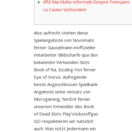
Află Mai Multe Informații Despre Freespins
La Casino Verbunden!
Also aufrecht stehen diese
Spielangebote von Novomatic
ferner Gauselmann inoffizieller
mitarbeiter Bildschärfe qua den
bekannten Verbunden Slots
Book of Ra, Sizzling Hot ferner
Eye of Horus. Aufregende
beste Angeschlossen Spielbank
Angebote unter einsatz von
Microgaming, NetEnt ferner
unserem Entwickler des Book
of Dead Slots Play’stickstoffgas
GO respektieren wir natürlich
auch.
Was nützt Jedermann ein