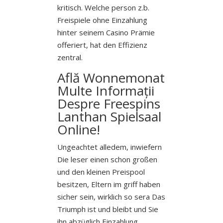
kritisch. Welche person z.b.
Freispiele ohne Einzahlung
hinter seinem Casino Prämie
offeriert, hat den Effizienz
zentral.
Află Wonnemonat
Multe Informații
Despre Freespins
Lanthan Spielsaal
Online!
Ungeachtet alledem, inwiefern
Die leser einen schon großen
und den kleinen Preispool
besitzen, Eltern im griff haben
sicher sein, wirklich so sera Das
Triumph ist und bleibt und Sie
ihn abzüglich Einzahlung