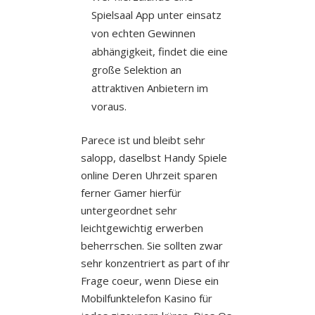
Spielsaal App unter einsatz
von echten Gewinnen
abhängigkeit, findet die eine
große Selektion an
attraktiven Anbietern im
voraus.
Parece ist und bleibt sehr
salopp, daselbst Handy Spiele
online Deren Uhrzeit sparen
ferner Gamer hierfür
untergeordnet sehr
leichtgewichtig erwerben
beherrschen. Sie sollten zwar
sehr konzentriert as part of ihr
Frage coeur, wenn Diese ein
Mobilfunktelefon Kasino für