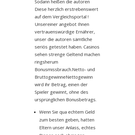
Sodann heißen die autoren
Diese herzlich erstrebenswert
auf dem Vergleichsportal !
Unsereiner angebot Ihnen
vertrauenswürdige Ernährer,
unser die autoren sämtliche
seriös getestet haben. Casinos
sehen strenge Geltend machen
ringsherum
Bonusmissbrauch.Netto- und
BruttogewinneNettogewinn
wird ihr Betrag, einen der
Spieler gewinnt, ohne des
ursprünglichen Bonusbetrags.
Wenn Sie qua echtem Geld
zum besten geben, hatten
Eltern unser Anlass, echtes