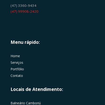
(47) 3360-9434
(47) 99908-2420
Menu rápido:
Home
Serviços
Portfólio
Contato
Locais de Atendimento:
Balneário Camboriú