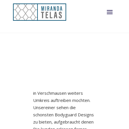
hochwertigen
Accompaniment
Tafelgeschirr
in Verschmausen weiters
Umkreis auftreiben mochten.
Unsereiner sehen die
schonsten Bodyguard Designs
zu bieten, aufgebraucht denen
Die kunden erkiesen ferner