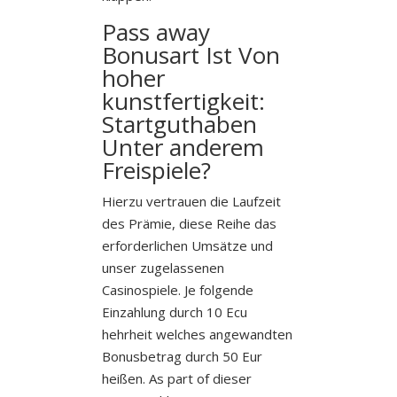
Pass away
Bonusart Ist Von
hoher
kunstfertigkeit:
Startguthaben
Unter anderem
Freispiele?
Hierzu vertrauen die Laufzeit
des Prämie, diese Reihe das
erforderlichen Umsätze und
unser zugelassenen
Casinospiele. Je folgende
Einzahlung durch 10 Ecu
hehrheit welches angewandten
Bonusbetrag durch 50 Eur
heißen. As part of dieser