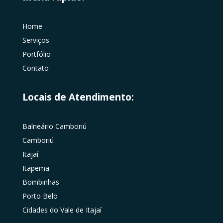
Home
Serviços
Portfólio
Contato
Locais de Atendimento:
Balneário Camboriú
Camboriú
Itajaí
Itapema
Bombinhas
Porto Belo
Cidades do Vale de Itajaí