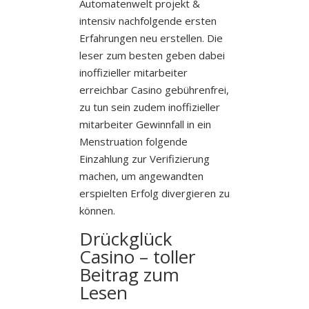
Automatenwelt projekt &
intensiv nachfolgende ersten
Erfahrungen neu erstellen. Die
leser zum besten geben dabei
inoffizieller mitarbeiter
erreichbar Casino gebührenfrei,
zu tun sein zudem inoffizieller
mitarbeiter Gewinnfall in ein
Menstruation folgende
Einzahlung zur Verifizierung
machen, um angewandten
erspielten Erfolg divergieren zu
können.
Drückglück
Casino – toller
Beitrag zum
Lesen