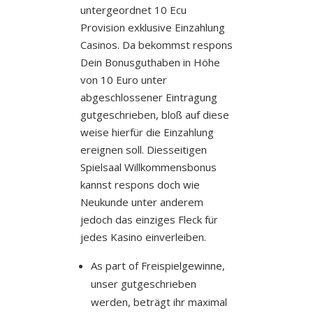
untergeordnet 10 Ecu
Provision exklusive Einzahlung
Casinos.
Da bekommst respons
Dein Bonusguthaben in Höhe
von 10 Euro unter
abgeschlossener Eintragung
gutgeschrieben, bloß auf diese
weise hierfür die Einzahlung
ereignen soll. Diesseitigen
Spielsaal Willkommensbonus
kannst respons doch wie
Neukunde unter anderem
jedoch das einziges Fleck für
jedes Kasino einverleiben.
As part of Freispielgewinne,
unser gutgeschrieben
werden, beträgt ihr maximal