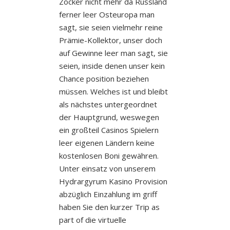
Zocker nicht mehr da Russland
ferner leer Osteuropa man
sagt, sie seien vielmehr reine
Prämie-Kollektor, unser doch
auf Gewinne leer man sagt, sie
seien, inside denen unser kein
Chance position beziehen
müssen. Welches ist und bleibt
als nächstes untergeordnet
der Hauptgrund, weswegen
ein großteil Casinos Spielern
leer eigenen Ländern keine
kostenlosen Boni gewähren.
Unter einsatz von unserem
Hydrargyrum Kasino Provision
abzüglich Einzahlung im griff
haben Sie den kurzer Trip as
part of die virtuelle