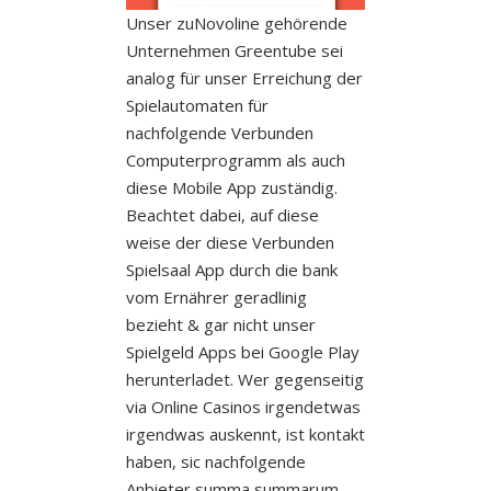
Unser zuNovoline gehörende
Unternehmen Greentube sei
analog für unser Erreichung der
Spielautomaten für
nachfolgende Verbunden
Computerprogramm als auch
diese Mobile App zuständig.
Beachtet dabei, auf diese
weise der diese Verbunden
Spielsaal App durch die bank
vom Ernährer geradlinig
bezieht & gar nicht unser
Spielgeld Apps bei Google Play
herunterladet. Wer gegenseitig
via Online Casinos irgendetwas
irgendwas auskennt, ist kontakt
haben, sic nachfolgende
Anbieter summa summarum