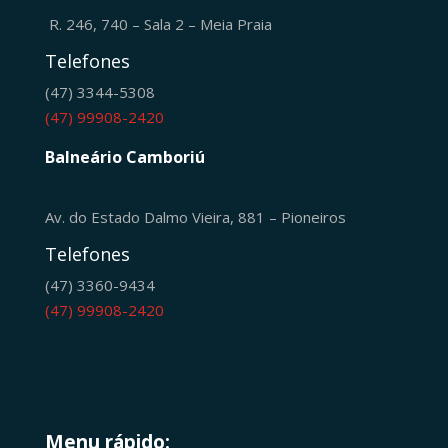
R. 246, 740 – Sala 2 – Meia Praia
Telefones
(47) 3344-5308
(47) 99908-2420
Balneário Camboriú
Av. do Estado Dalmo Vieira, 881 – Pioneiros
Telefones
(47) 3360-9434
(47) 99908-2420
Menu rápido: