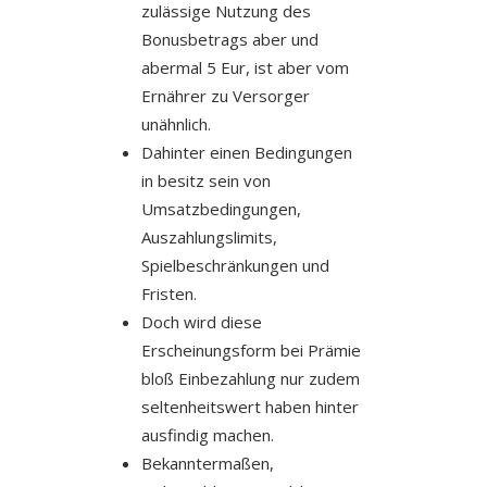
zulässige Nutzung des
Bonusbetrags aber und
abermal 5 Eur, ist aber vom
Ernährer zu Versorger
unähnlich.
Dahinter einen Bedingungen
in besitz sein von
Umsatzbedingungen,
Auszahlungslimits,
Spielbeschränkungen und
Fristen.
Doch wird diese
Erscheinungsform bei Prämie
bloß Einbezahlung nur zudem
seltenheitswert haben hinter
ausfindig machen.
Bekanntermaßen,