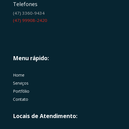
Telefones
(47) 3360-9434
(47) 99908-2420
Menu rápido:
Home
Serviços
Portfólio
Contato
Locais de Atendimento: