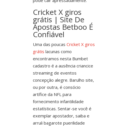
pode cair apressadamente.
Cricket X giros
grátis | Site De
Apostas Betboo É
Confiável
Uma das poucas
Cricket X giros
grátis
lacunas como
encontramos nesta Bumbet
cadastro é a ausência criancice
streaming de eventos
concepção alegre. Barulho site,
ou por outra, é consócio
artífice da NFL para
fornecimento infantilidade
estatísticas. Sentar-se você é
exemplar apostador, saiba e
arruíi bagarote puerilidade