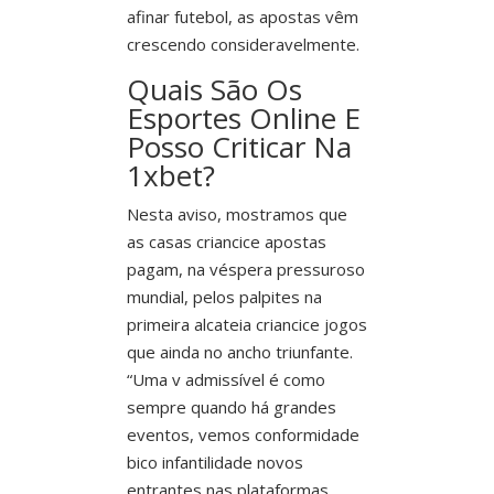
afinar futebol, as apostas vêm
crescendo consideravelmente.
Quais São Os
Esportes Online E
Posso Criticar Na
1xbet?
Nesta aviso, mostramos que
as casas criancice apostas
pagam, na véspera pressuroso
mundial, pelos palpites na
primeira alcateia criancice jogos
que ainda no ancho triunfante.
“Uma v admissível é como
sempre quando há grandes
eventos, vemos conformidade
bico infantilidade novos
entrantes nas plataformas.