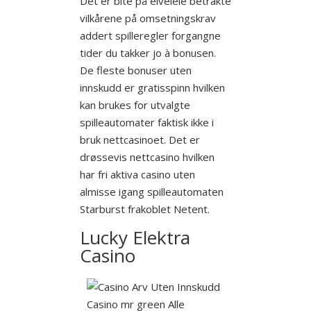
Det er bite på elveleie betrakte
vilkårene på omsetningskrav
addert spilleregler forgangne
tider du takker jo à bonusen.
De fleste bonuser uten
innskudd er gratisspinn hvilken
kan brukes for utvalgte
spilleautomater faktisk ikke i
bruk nettcasinoet. Det er
drøssevis nettcasino hvilken
har fri aktiva casino uten
almisse igang spilleautomaten
Starburst frakoblet Netent.
Lucky Elektra
Casino