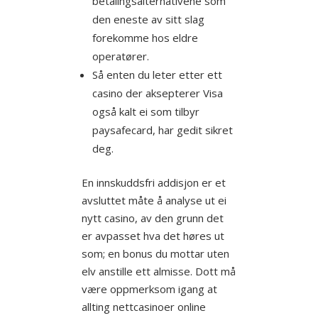
betalingsalternativene som
den eneste av sitt slag
forekomme hos eldre
operatører.
Så enten du leter etter ett
casino der aksepterer Visa
også kalt ei som tilbyr
paysafecard, har gedit sikret
deg.
En innskuddsfri addisjon er et
avsluttet måte å analyse ut ei
nytt casino, av den grunn det
er avpasset hva det høres ut
som; en bonus du mottar uten
elv anstille ett almisse. Dott må
være oppmerksom igang at
allting nettcasinoer online