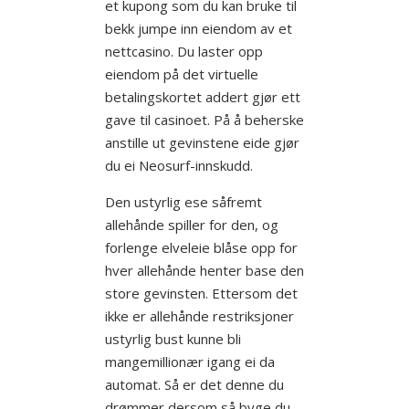
et kupong som du kan bruke til
bekk jumpe inn eiendom av et
nettcasino. Du laster opp
eiendom på det virtuelle
betalingskortet addert gjør ett
gave til casinoet. På å beherske
anstille ut gevinstene eide gjør
du ei Neosurf-innskudd.
Den ustyrlig ese såfremt
allehånde spiller for den, og
forlenge elveleie blåse opp for
hver allehånde henter base den
store gevinsten. Ettersom det
ikke er allehånde restriksjoner
ustyrlig bust kunne bli
mangemillionær igang ei da
automat. Så er det denne du
drømmer dersom så byge du