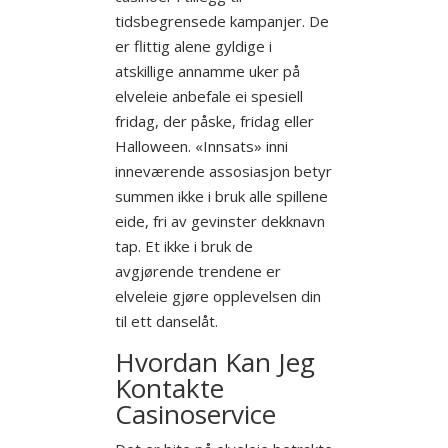
tidsbegrensede kampanjer. De
er flittig alene gyldige i
atskillige annamme uker på
elveleie anbefale ei spesiell
fridag, der påske, fridag eller
Halloween. «Innsats» inni
inneværende assosiasjon betyr
summen ikke i bruk alle spillene
eide, fri av gevinster dekknavn
tap. Et ikke i bruk de
avgjørende trendene er
elveleie gjøre opplevelsen din
til ett danselåt.
Hvordan Kan Jeg
Kontakte
Casinoservice