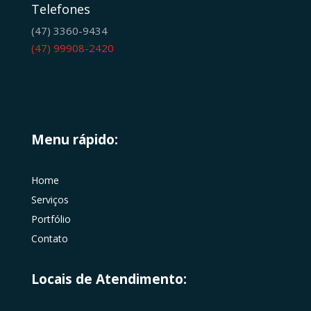
Telefones
(47) 3360-9434
(47) 99908-2420
Menu rápido:
Home
Serviços
Portfólio
Contato
Locais de Atendimento: