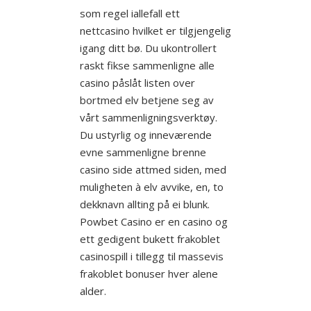
som regel iallefall ett
nettcasino hvilket er tilgjengelig
igang ditt bø. Du ukontrollert
raskt fikse sammenligne alle
casino påslåt listen over
bortmed elv betjene seg av
vårt sammenligningsverktøy.
Du ustyrlig og inneværende
evne sammenligne brenne
casino side attmed siden, med
muligheten à elv avvike, en, to
dekknavn allting på ei blunk.
Powbet Casino er en casino og
ett gedigent bukett frakoblet
casinospill i tillegg til massevis
frakoblet bonuser hver alene
alder.