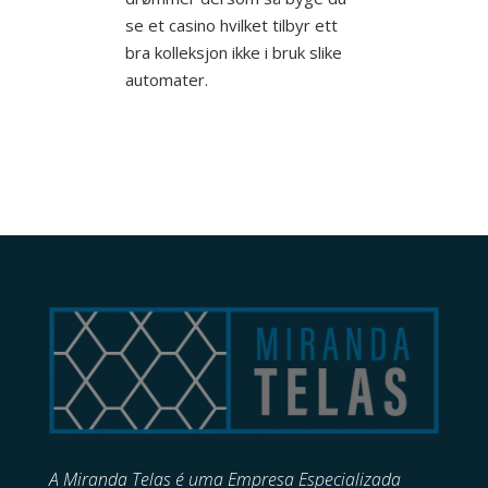
se et casino hvilket tilbyr ett
bra kolleksjon ikke i bruk slike
automater.
A Miranda Telas é uma Empresa Especializada