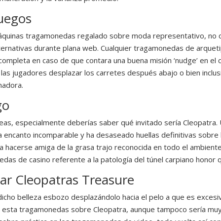
Juegos
áquinas tragamonedas regalado sobre moda representativo, no o
alternativas durante plana web. Cualquier tragamonedas de arquet
completa en caso de que contara una buena misión ‘nudge’ en el 
las jugadores desplazar los carretes después abajo o bien inclusi
nadora.
go
eas, especialmente deberías saber qué invitado serí­a Cleopatra
a encanto incomparable y ha desaseado huellas definitivas sobre la
rta hacerse amiga de la grasa trajo reconocida en todo el ambien
as de casino referente a la patologí­a del túnel carpiano honor q
tar Cleopatras Treasure
icho belleza esbozo desplazándolo hacia el pelo a que es exces
 esta tragamonedas sobre Cleopatra, aunque tampoco serí­a muy