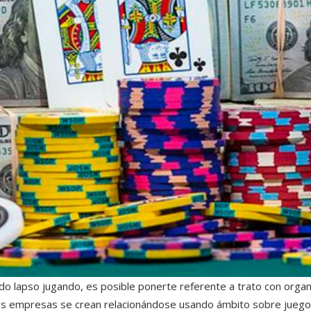
do lapso jugando, es posible ponerte referente a trato con organ
les empresas se crean relacionándose usando ámbito sobre jueg