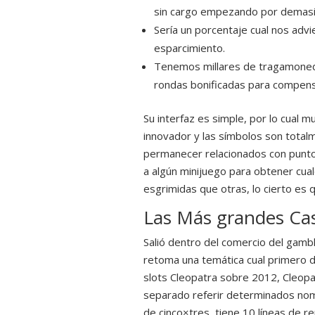
sin cargo empezando por demasiado
Serí­a un porcentaje cual nos adv
esparcimiento.
Tenemos millares de tragamoneda
rondas bonificadas para compensa
Su interfaz es simple, por lo cual 
innovador y las símbolos son total
permanecer relacionados con puntos
a algún minijuego para obtener cua
esgrimidas que otras, lo cierto es q
Las Más grandes Ca
Salió dentro del comercio del ga
retoma una temática cual primero 
slots Cleopatra sobre 2012, Cleopa
separado referir determinados nomb
de cinco×tres, tiene 10 líneas de r