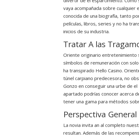
divertir de el esparcimiento. Como
vaya acompañada sobre cualquier est
conocida de una biografía, tanto po
películas, libros, series y no ha t
inicios de su industria.
Tratar A las Tragam
Oriente originario entretenimient
símbolos de remuneración con solo 
ha transpirado Hello Casino. Orien
túnel carpiano predecesora, no obs
Gonzo en conseguir una urbe de el
apartado podrías conocer acerca d
tener una gama para métodos sobre
Perspectiva General
La novia invita an al completo nue
resultan. Además de las recompensa