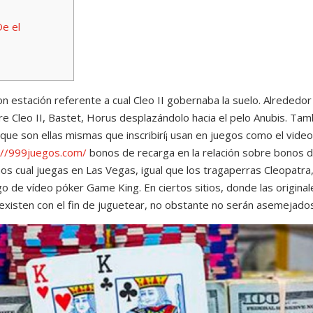
De el
n estación referente a cual Cleo II gobernaba la suelo. Alrededor 
re Cleo II, Bastet, Horus desplazándolo hacia el pelo Anubis. Tam
 que son ellas mismas que inscribirí¡ usan en juegos como el vid
://999juegos.com/
bonos de recarga en la relación sobre bonos 
os cual juegas en Las Vegas, igual que los tragaperras Cleopatra,
ego de vídeo póker Game King. En ciertos sitios, donde las original
xisten con el fin de juguetear, no obstante no serán asemejado