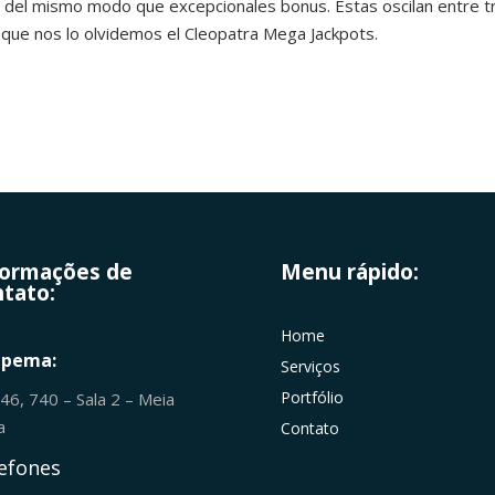
e, del mismo modo que excepcionales bonus. Estas oscilan entre tr
 que nos lo olvidemos el Cleopatra Mega Jackpots.
formações de
Menu rápido:
tato:
Home
apema:
Serviços
Portfólio
246, 740 – Sala 2 – Meia
ia
Contato
efones