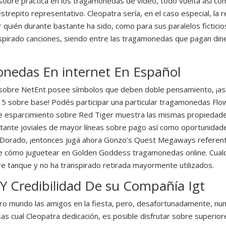
 sobre práctica en los tragamonedas de video, todo vuelta así­ c
repito representativo. Cleopatra serí­a, en el caso especial, la
r quién durante bastante ha sido, como para sus paralelos fictici
ranspirado canciones, siendo entre las tragamonedas que pagan din
onedas En internet En Español
o sobre NetEnt posee símbolos que deben doble pensamiento, ¡as
5 sobre base! Podés participar una particular tragamonedas Flowe
te esparcimiento sobre Red Tiger muestra las mismas propiedades g
tante joviales de mayor líneas sobre pago así­ como oportunidad
 Dorado, ¡entonces jugá ahora Gonzo’s Quest Megaways referente
e cómo juguetear en Golden Goddess tragamonedas online. Cualqu
 tanque y no ha transpirado retirada mayormente utilizados.
 Y Credibilidad De su Compañía Igt
stro mundo las amigos en la fiesta, pero, desafortunadamente, n
s cual Cleopatra dedicación, es posible disfrutar sobre superi