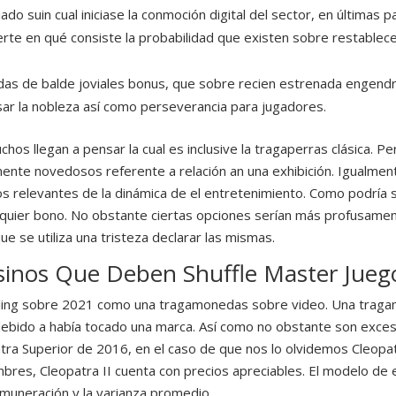
 suin cual iniciase la conmoción digital del sector, en últimas pa
ierte en qué consiste la probabilidad que existen sobre restablec
s de balde joviales bonus, que sobre recien estrenada engendra
r la nobleza así­ como perseverancia para jugadores.
muchos llegan a pensar la cual es inclusive la tragaperras clásica
mente novedosos referente a relación an una exhibición. Igualme
 relevantes de la dinámica de el entretenimiento. Como podrí­a s
lquier bono. No obstante ciertas opciones serían más profusame
ue se utiliza una tristeza declarar las mismas.
sinos Que Deben Shuffle Master Jueg
mbling sobre 2021 como una tragamonedas sobre video. Una trag
debido a había tocado una marca. Así­ como no obstante son exc
tra Superior de 2016, en el caso de que nos lo olvidemos Cleop
res, Cleopatra II cuenta con precios apreciables. El modelo de 
emuneración y la varianza promedio.