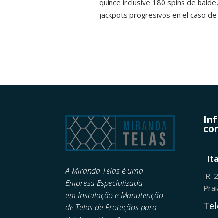
quince inclusive 180 spins de bald
jackpots progresivos en el caso de
In
con
It
A Miranda Telas é uma
R. 
Empresa Especializada
Pra
em
Instalação e Manutenção
Tel
de
Telas de Proteçãos para