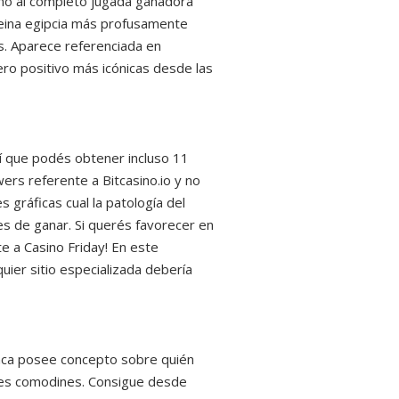
omo al completo jugada ganadora
 reina egipcia más profusamente
os. Aparece referenciada en
ero positivo más icónicas desde las
í que podés obtener incluso 11
rs referente a Bitcasino.io y no
ráficas cual la patologí­a del
es de ganar. Si querés favorecer en
 a Casino Friday! En este
ier sitio especializada debería
unca posee concepto sobre quién
ores comodines. Consigue desde