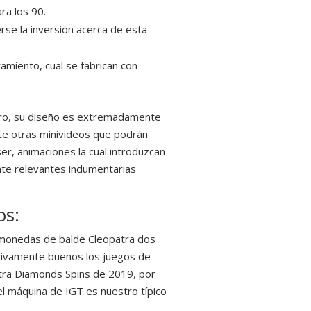
ra los 90.
erse la inversión acerca de esta
miento, cual se fabrican con
. Pero, su diseño es extremadamente
nte otras minivideos que podrán
er, animaciones la cual introduzcan
nte relevantes indumentarias
os:
amonedas de balde Cleopatra dos
esivamente buenos los juegos de
atra Diamonds Spins de 2019, por
el máquina de IGT es nuestro típico