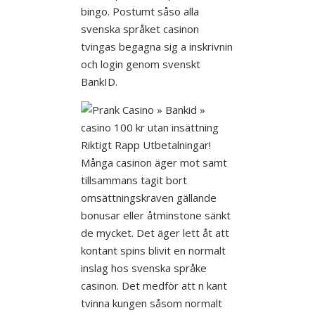
bingo. Postumt såso alla
svenska språket casinon
tvingas begagna sig a inskrivnin
och login genom svenskt
BankID.
Många casinon äger mot samt
tillsammans tagit bort
omsättningskraven gällande
bonusar eller åtminstone sänkt
de mycket. Det äger lett åt att
kontant spins blivit en normalt
inslag hos svenska språke
casinon. Det medför att n kant
tvinna kungen såsom normalt