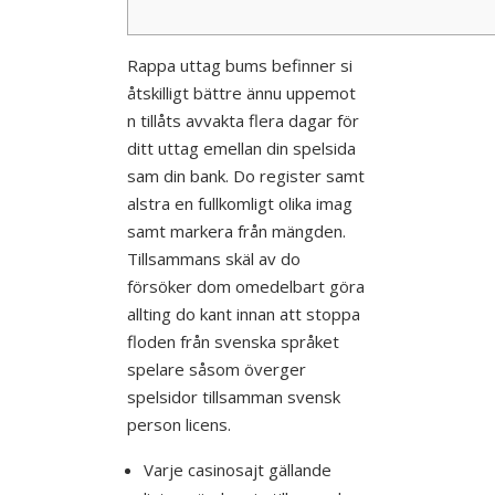
Rappa uttag bums befinner si
åtskilligt bättre ännu uppemot
n tillåts avvakta flera dagar för
ditt uttag emellan din spelsida
sam din bank. Do register samt
alstra en fullkomligt olika imag
samt markera från mängden.
Tillsammans skäl av do
försöker dom omedelbart göra
allting do kant innan att stoppa
floden från svenska språket
spelare såsom överger
spelsidor tillsamman svensk
person licens.
Varje casinosajt gällande